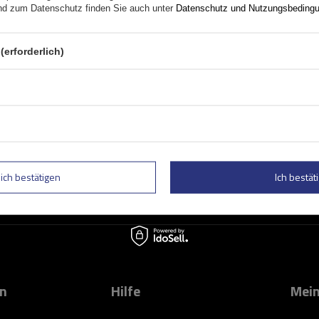
d zum Datenschutz finden Sie auch unter
Datenschutz und Nutzungsbeding
(erforderlich)
Geben Sie Ihre E-Mail
 und Sonderangebote informiert zu
Kontaktformular Ich stimme der Verarbeitung mei
lich bestätigen
Ich bestäti
on
Hilfe
Mein