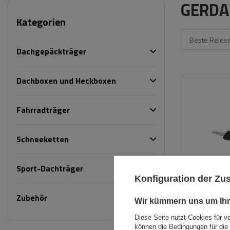
GERDA
Kategorien
Beste Relev
Dachgepäckträger
Dachboxen und Heckboxen
Fahrradträger
Schneeketten
Sport-Dachträger
Konfiguration der Z
Zubehör
Wir kümmern uns um Ihr
Diese Seite nutzt Cookies für v
können die Bedingungen für die 