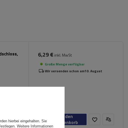
6,29 €
dschloss,
inkl. MwSt
Große Menge verfügbar
Wir versenden schon am
10. August
In den
den hierbei eingehalten. Sie
Warenkorb
festlegen. Weitere Informationen