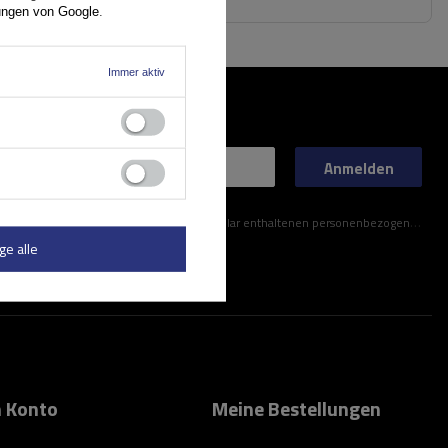
ungen von Google
.
Immer aktiv
Anmelden
ner im Kontaktformular enthaltenen personenbezogenen Daten gemäß der Verordnung (EU) des Europäischen Parlaments und des Rates zu.
ge alle
 Konto
Meine Bestellungen