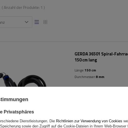
( Anzahl der Produkte:
1
)
anz
GERDA 36501 Spiral-Fahrra
150 cm lang
Länge:
150 cm
Durchmesser:
8 mm
ustimmungen
e Privatsphäres
erschiedene Dienstleistungen. Die
Richtlinien zur Verwendung von Cookies
wer
Speicherung sowie den Zugriff auf die Cookie-Dateien in Ihrem Web-Browser 