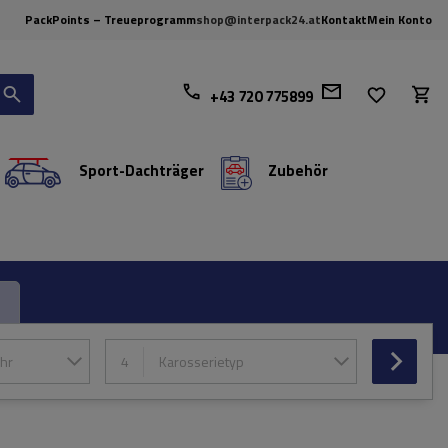
PackPoints – Treueprogramm
shop@interpack24.at
Kontakt
Mein Konto
+43 720 775899
Sport-Dachträger
Zubehör
hr
4
Karosserietyp