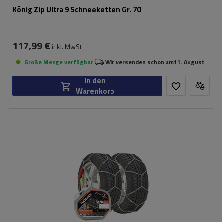
König Zip Ultra 9 Schneeketten Gr. 70
117,99 €
inkl. MwSt
Große Menge verfügbar
Wir versenden schon am
11. August
In den
Warenkorb
Größe des Kettenglieds:
9 mm
Montagemethode:
ohne Auffahren
Selbstspannsystem:
ja
Zertifikat:
ÖNORM V5117
,
TÜV/GS