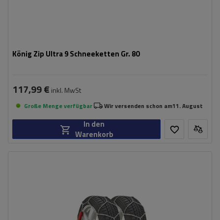
König Zip Ultra 9 Schneeketten Gr. 80
117,99 €
inkl. MwSt
Große Menge verfügbar
Wir versenden schon am
11. August
In den
Warenkorb
Größe des Kettenglieds:
9 mm
Montagemethode:
ohne Auffahren
Selbstspannsystem:
ja
Zertifikat:
ÖNORM V5117
,
TÜV/GS