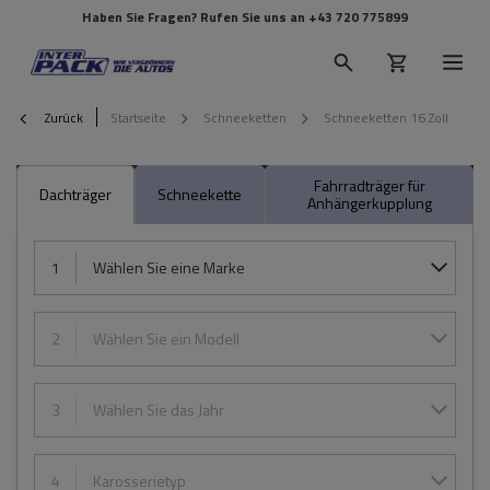
Haben Sie Fragen? Rufen Sie uns an
+43 720 775899
Zurück
Startseite
Schneeketten
Schneeketten 16 Zoll
Fahrradträger für
Dachträger
Schneekette
Anhängerkupplung
1
Wählen Sie eine Marke
2
Wählen Sie ein Modell
3
Wählen Sie das Jahr
4
Karosserietyp