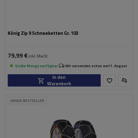
König Zip 9 Schneeketten Gr. 103
79,99 €
inkl. MwSt
Große Menge verfügbar
Wir versenden schon am
11. August
In den
Warenkorb
UNSER BESTSELLER
Größe des Kettenglieds:
9 mm
Montagemethode:
ohne Auffahren
Selbstspannsystem:
nein
Zertifikat:
ÖNORM V5117
,
TÜV/GS