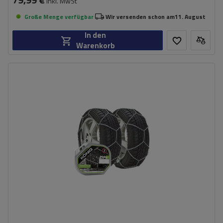
inkl. MwSt
Große Menge verfügbar
Wir versenden schon am
11. August
In den
Warenkorb
Größe des Kettenglieds:
9 mm
Montagemethode:
ohne Auffahren
Selbstspannsystem:
nein
Zertifikat:
ÖNORM V5117
,
TÜV/GS