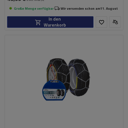
Große Menge verfügbar
Wir versenden schon am
11. August
In den
Warenkorb
Größe des Kettenglieds:
9 mm
Montagemethode:
ohne Auffahren
Selbstspannsystem:
nein
Zertifikat:
ÖNORM V5117
,
TÜV/GS