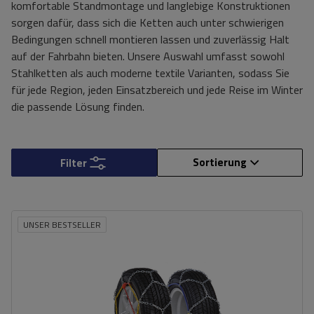
komfortable Standmontage und langlebige Konstruktionen
sorgen dafür, dass sich die Ketten auch unter schwierigen
Bedingungen schnell montieren lassen und zuverlässig Halt
auf der Fahrbahn bieten. Unsere Auswahl umfasst sowohl
Stahlketten als auch moderne textile Varianten, sodass Sie
für jede Region, jeden Einsatzbereich und jede Reise im Winter
die passende Lösung finden.
Sortierung
Filter
UNSER BESTSELLER
Größe des Kettenglieds:
9 mm
Montagemethode:
ohne Auffahren
Selbstspannsystem:
nein
Zertifikat:
ÖNORM V5117
,
TÜV/GS