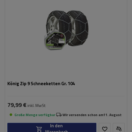
Montagemethode:
ohne Auffahren
Selbstspannsystem:
nein
Zertifikat:
ÖNORM V5117
,
TÜV/GS
König Zip 9 Schneeketten Gr. 104
79,99 €
inkl. MwSt
Große Menge verfügbar
Wir versenden schon am
11. August
In den
Warenkorb