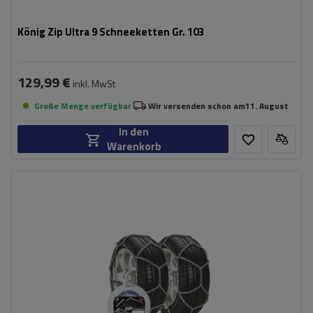
König Zip Ultra 9 Schneeketten Gr. 103
129,99 €
inkl. MwSt
Große Menge verfügbar
Wir versenden schon am
11. August
In den
Warenkorb
Größe des Kettenglieds:
16 mm
Montagemethode:
ohne Auffahren
Selbstspannsystem:
nein
Zertifikat:
ÖNORM V5117
,
TÜV/GS
,
ÖNORM
V5119