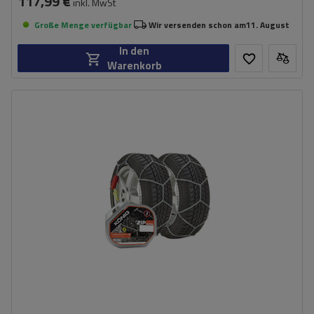
117,99 €
inkl. MwSt
Große Menge verfügbar
Wir versenden schon am
11. August
In den
Warenkorb
Größe des Kettenglieds:
9 mm
Montagemethode:
ohne Auffahren
Selbstspannsystem:
ja
Zertifikat:
ÖNORM V5117
,
TÜV/GS