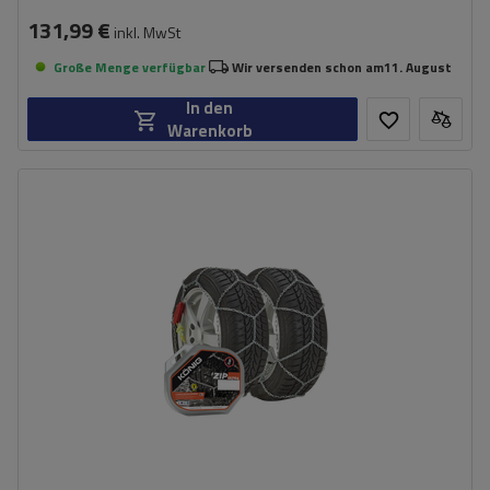
131,99 €
inkl. MwSt
Große Menge verfügbar
Wir versenden schon am
11. August
In den
Warenkorb
Größe des Kettenglieds:
9 mm
Montagemethode:
ohne Auffahren
Selbstspannsystem:
ja
Zertifikat:
ÖNORM V5117
,
TÜV/GS