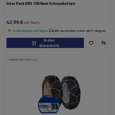
Inter Pack KNS 100 9mm Schneeketten
42,99 €
inkl. MwSt
Große Menge verfügbar
Wir versenden schon am
11. August
In den
Warenkorb
UNSER BESTSELLER
Größe des Kettenglieds:
9 mm
Montagemethode:
ohne Auffahren
Selbstspannsystem:
nein
Zertifikat:
ÖNORM V5117
,
TÜV/GS