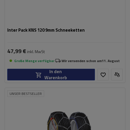
Inter Pack KNS 120 9mm Schneeketten
47,99 €
inkl. MwSt
Große Menge verfügbar
Wir versenden schon am
11. August
In den
Warenkorb
UNSER BESTSELLER
Größe des Kettenglieds:
9 mm
Montagemethode:
ohne Auffahren
Selbstspannsystem:
nein
Zertifikat:
ÖNORM V5117
,
TÜV/GS