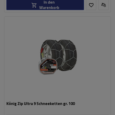
In den
Warenkorb
Größe des Kettenglieds:
9 mm
Montagemethode:
ohne Auffahren
Selbstspannsystem:
ja
Zertifikat:
ÖNORM V5117
,
TÜV/GS
König Zip Ultra 9 Schneeketten gr. 100