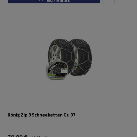
Warenkorb
Größe des Kettenglieds:
9 mm
Montagemethode:
ohne Auffahren
Selbstspannsystem:
nein
Zertifikat:
ÖNORM V5117
,
TÜV/GS
König Zip 9 Schneeketten Gr. 97
79,99 €