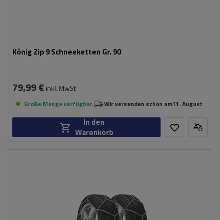
König Zip 9 Schneeketten Gr. 90
79,99 €
inkl. MwSt
Große Menge verfügbar
Wir versenden schon am
11. August
In den
Warenkorb
Größe des Kettenglieds:
9 mm
Montagemethode:
ohne Auffahren
Selbstspannsystem:
nein
Zertifikat:
ÖNORM V5117
,
TÜV/GS