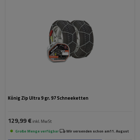
Größe des Kettenglieds:
9 mm
Montagemethode:
ohne Auffahren
Selbstspannsystem:
ja
Zertifikat:
ÖNORM V5117
,
TÜV/GS
König Zip Ultra 9 gr. 97 Schneeketten
129,99 €
inkl. MwSt
Große Menge verfügbar
Wir versenden schon am
11. August