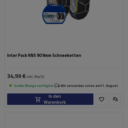
Inter Pack KNS 90 9mm Schneeketten
34,99 €
inkl. MwSt
Große Menge verfügbar
Wir versenden schon am
11. August
In den
Warenkorb
Größe des Kettenglieds:
9 mm