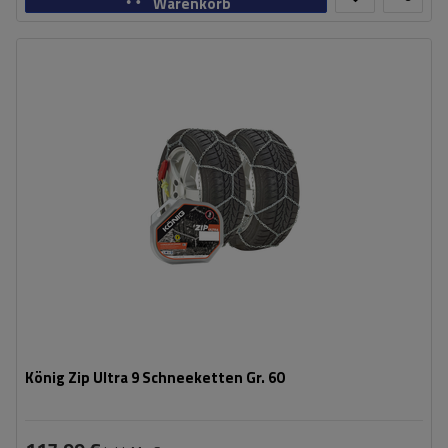
Warenkorb
Größe des Kettenglieds:
9 mm
Montagemethode:
ohne Auffahren
Selbstspannsystem:
ja
Zertifikat:
ÖNORM V5117
,
TÜV/GS
König Zip Ultra 9 Schneeketten Gr. 60