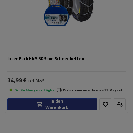
Inter Pack KNS 80 9mm Schneeketten
34,99 €
inkl. MwSt
Große Menge verfügbar
Wir versenden schon am
11. August
In den
Warenkorb
Größe des Kettenglieds:
16 mm