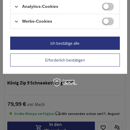
Montagemethode:
ohne Auffahren
Analytics-Cookies
Selbstspannsystem:
nein
Zertifikat:
ÖNORM V5117
,
TÜV/GS
Werbe-Cookies
Ich bestätige alle
Erforderlich bestätigen
König Zip 9 Schneeketten gr. 100
79,99 €
inkl. MwSt
Große Menge verfügbar
Wir versenden schon am
11. August
In den