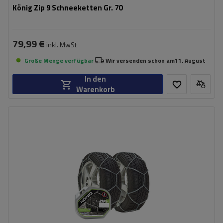
König Zip 9 Schneeketten Gr. 70
79,99 €
inkl. MwSt
Große Menge verfügbar
Wir versenden schon am
11. August
In den
Warenkorb
Größe des Kettenglieds:
9 mm
Montagemethode:
ohne Auffahren
Selbstspannsystem:
nein
Zertifikat:
ÖNORM V5117
,
TÜV/GS