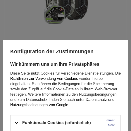
Konfiguration der Zustimmungen
König Zip 9 Schneeketten Gr. 95
Wir kümmern uns um Ihre Privatsphäres
Diese Seite nutzt Cookies für verschiedene Dienstleistungen. Die
79,99 €
inkl. MwSt
Richtlinien zur Verwendung von Cookies
werden hierbei
eingehalten. Sie können die Bedingungen für die Speicherung
Große Menge verfügbar
Wir versenden schon am
11. August
sowie den Zugriff auf die Cookie-Dateien in Ihrem Web-Browser
festlegen. Weitere Informationen zu den Nutzungsbedingungen
In den
und zum Datenschutz finden Sie auch unter
Datenschutz und
Warenkorb
Nutzungsbedingungen von Google
.
Immer
Funktionale Cookies (erforderlich)
Größe des Kettenglieds:
9 mm
aktiv