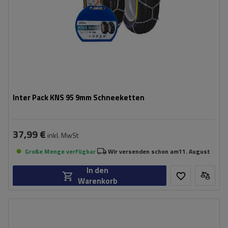
Inter Pack KNS 95 9mm Schneeketten
37,99 €
inkl. MwSt
Große Menge verfügbar
Wir versenden schon am
11. August
In den
Warenkorb
Größe des Kettenglieds:
9 mm
Montagemethode:
ohne Auffahren