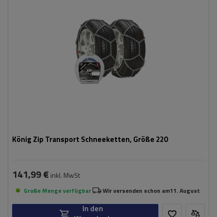
Montagemethode:
ohne Auffahren
Selbstspannsystem:
nein
Zertifikat:
ÖNORM V5117
,
TÜV/GS
,
ÖNORM
V5119
König Zip Transport Schneeketten, Größe 220
141,99 €
inkl. MwSt
Große Menge verfügbar
Wir versenden schon am
11. August
In den