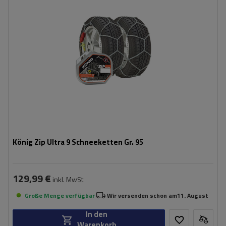
Selbstspannsystem:
ja
Zertifikat:
ÖNORM V5117
,
TÜV/GS
König Zip Ultra 9 Schneeketten Gr. 95
129,99 €
inkl. MwSt
Große Menge verfügbar
Wir versenden schon am
11. August
In den
Warenkorb