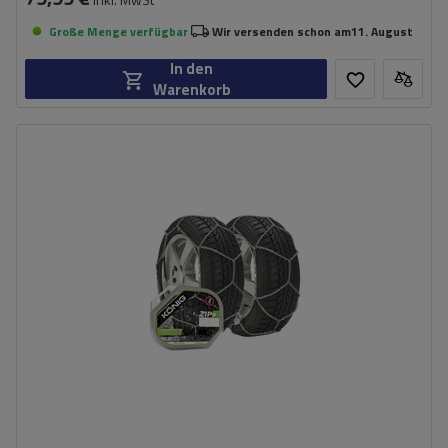
Große Menge verfügbar
Wir versenden schon am
11. August
In den
Warenkorb
Größe des Kettenglieds:
9 mm
Montagemethode:
ohne Auffahren
Selbstspannsystem:
nein
Zertifikat:
ÖNORM V5117
,
TÜV/GS