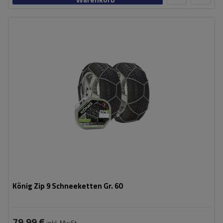
Größe des Kettenglieds:
9 mm
Montagemethode:
ohne Auffahren
Selbstspannsystem:
nein
Zertifikat:
ÖNORM V5117
,
TÜV/GS
König Zip 9 Schneeketten Gr. 60
79,99 €
inkl. MwSt