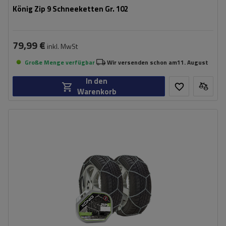
König Zip 9 Schneeketten Gr. 102
79,99 €
inkl. MwSt
Große Menge verfügbar
Wir versenden schon am
11. August
In den
Warenkorb
Größe des Kettenglieds:
9 mm
Montagemethode:
ohne Auffahren
Selbstspannsystem:
nein
Zertifikat:
ÖNORM V5117
,
TÜV/GS