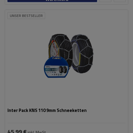
UNSER BESTSELLER
Größe des Kettenglieds:
9 mm
Montagemethode:
ohne Auffahren
Selbstspannsystem:
nein
Zertifikat:
ÖNORM V5117
,
TÜV/GS
Inter Pack KNS 110 9mm Schneeketten
45,99 €
inkl. MwSt