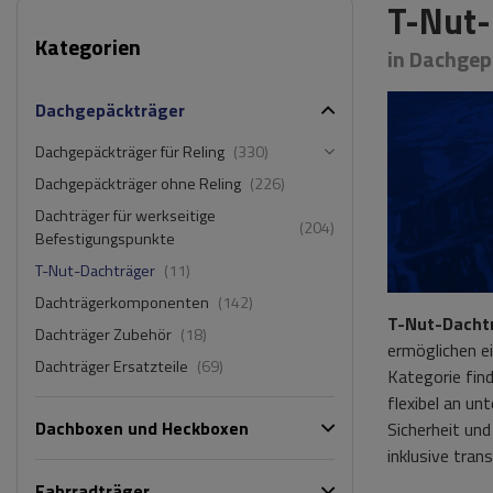
T-Nut-
Kategorien
in Dachgep
Dachgepäckträger
Dachgepäckträger für Reling
(330)
Dachgepäckträger ohne Reling
(226)
Dachträger für werkseitige
(204)
Befestigungspunkte
T-Nut-Dachträger
(11)
Dachträgerkomponenten
(142)
T-Nut-Dacht
Dachträger Zubehör
(18)
ermöglichen e
Dachträger Ersatzteile
(69)
Kategorie find
flexibel an u
Dachboxen und Heckboxen
Sicherheit un
inklusive tra
Fahrradträger