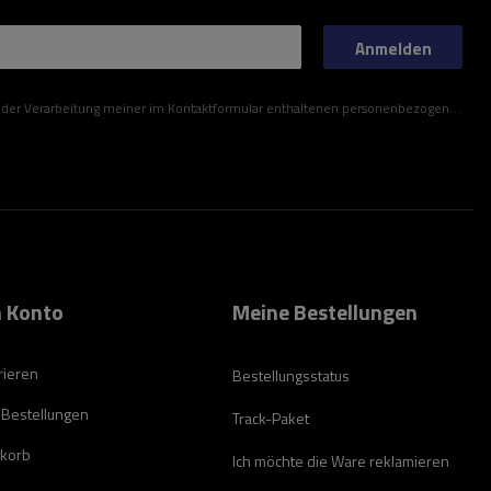
Anmelden
ner im Kontaktformular enthaltenen personenbezogenen Daten gemäß der Verordnung (EU) des Europäischen Parlaments und des Rates zu.
 Konto
Meine Bestellungen
rieren
Bestellungsstatus
 Bestellungen
Track-Paket
korb
Ich möchte die Ware reklamieren