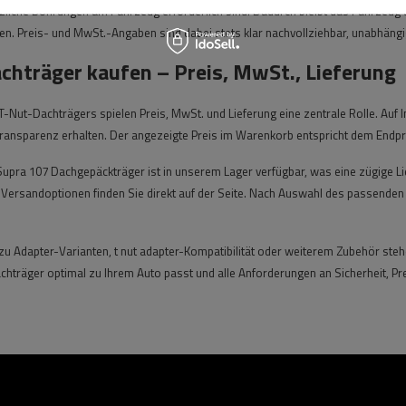
liche Bohrungen am Fahrzeug erforderlich sind. Dadurch bleibt das Fahrzeug 
n. Preis- und MwSt.-Angaben sind dabei stets klar nachvollziehbar, unabhäng
chträger kaufen – Preis, MwSt., Lieferung
T-Nut-Dachträgers spielen Preis, MwSt. und Lieferung eine zentrale Rolle. Auf
transparenz erhalten. Der angezeigte Preis im Warenkorb entspricht dem Endpr
upra 107 Dachgepäckträger ist in unserem Lager verfügbar, was eine zügige Li
u Versandoptionen finden Sie direkt auf der Seite. Nach Auswahl des passend
zu Adapter-Varianten, t nut adapter-Kompatibilität oder weiterem Zubehör stehen
achträger optimal zu Ihrem Auto passt und alle Anforderungen an Sicherheit, Pre