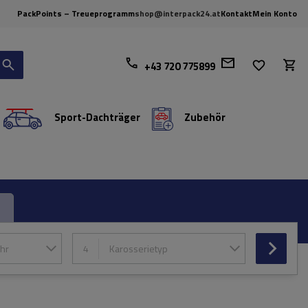
PackPoints – Treueprogramm
shop@interpack24.at
Kontakt
Mein Konto
+43 720 775899
Sport-Dachträger
Zubehör
hr
4
Karosserietyp