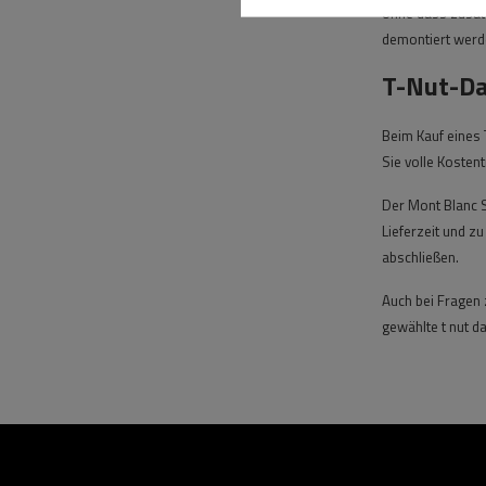
ohne dass zusätz
demontiert werde
T-Nut-Da
Beim Kauf eines 
Sie volle Kosten
Der Mont Blanc S
Lieferzeit und z
abschließen.
Auch bei Fragen 
gewählte t nut d