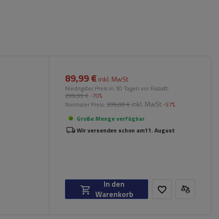
89,99 €
inkl. MwSt
Niedrigster Preis in 30 Tagen vor Rabatt:
299,99 €
-70%
inkl. MwSt
Normaler Preis:
209,00 €
-57%
Große Menge verfügbar
Wir versenden schon am
11. August
In den
Warenkorb