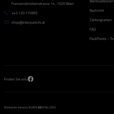
Werbeaktionen
Franzensbrückenstrasse 14 , 1020 Wien
Nachricht
+43 720 775899
Zahlungsarten
shop@interpack24.at
FAQ
PackPoints – T
Finden Sie uns:
Webseite Version:
B2B
PL
DE
AT
NL
CZ
RO