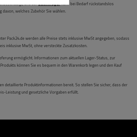
unbeschädigt, und der
Dachträger
kann bei Bedarf rückstandslos
ig davon, welches Zubehör Sie wählen.
 Inter Pack24.de werden alle Preise stets inklusive MwSt angegeben, sodass
eis inklusive MwSt, ohne versteckte Zusatzkosten.
eferung ermöglicht. Informationen zum aktuellen Lager-Status, zur
en Produkts können Sie es bequem in den Warenkorb legen und den Kauf
 detaillierte Produktinformationen bereit. So stellen Sie sicher, dass der
is-Leistung und gesetzliche Vorgaben erfüllt.