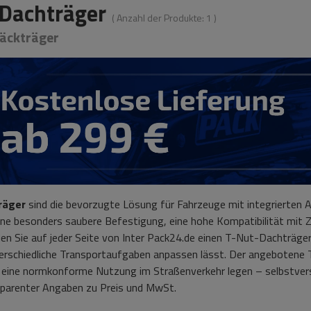
Dachträger
( Anzahl der Produkte:
1
)
äckträger
räger
sind die bevorzugte Lösung für Fahrzeuge mit integrierten Al
ine besonders saubere Befestigung, eine hohe Kompatibilität mit Z
en Sie auf jeder Seite von Inter Pack24.de einen T-Nut-Dachträger,
nterschiedliche Transportaufgaben anpassen lässt. Der angebotene 
d eine normkonforme Nutzung im Straßenverkehr legen – selbstvers
nsparenter Angaben zu Preis und MwSt.