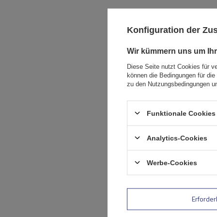
T-Nut-Da
Konfiguration der Z
Ein T-Nut-Dachtr
Wir kümmern uns um Ihr
zwischen Träger 
Diese Seite nutzt Cookies für v
fixiert werden so
können die Bedingungen für die 
zu den Nutzungsbedingungen un
Beim Mont Blanc
Windgeräusche u
als auch für spor
Funktionale Cookies 
vergleichen könn
Analytics-Cookies
T-Nut-Da
Werbe-Cookies
Ein hochwertiger
Urlaubsreisen e
sorgt dafür, dass
Erforder
Der
Mont Blanc