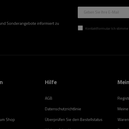
Geben Sie Ihre E-Mail
 und Sonderangebote informiert zu
Kontaktformular Ich stimme der Verarbeitung mei
on
Hilfe
Mein
AGB
Regist
Datenschutzrichtlinie
Meine
zum Shop
Überprüfen Sie den Bestellstatus
Waren