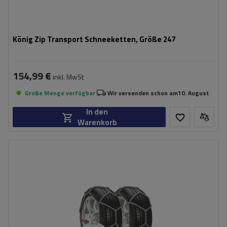
König Zip Transport Schneeketten, Größe 247
154,99 €
inkl. MwSt
Große Menge verfügbar
Wir versenden schon am
10. August
In den
Warenkorb
Größe des Kettenglieds:
16 mm
Montagemethode:
ohne Auffahren
Selbstspannsystem:
nein
Zertifikat:
ÖNORM V5117
,
TÜV/GS
,
ÖNORM
V5119