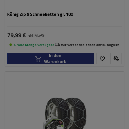
König Zip 9 Schneeketten gr. 100
79,99 €
inkl. MwSt
Große Menge verfügbar
Wir versenden schon am
10. August
In den
Warenkorb
Größe des Kettenglieds:
9 mm
Montagemethode:
ohne Auffahren
Selbstspannsystem:
nein
Zertifikat:
ÖNORM V5117
,
TÜV/GS