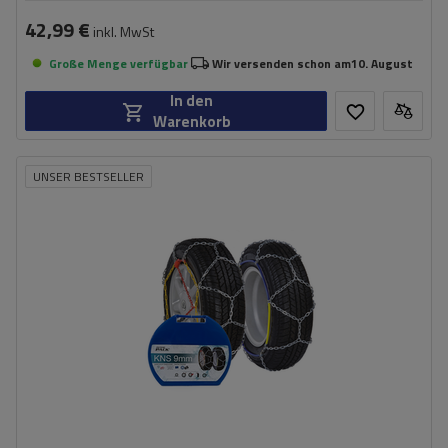
42,99 €
inkl. MwSt
Große Menge verfügbar
Wir versenden schon am
10. August
In den
Warenkorb
UNSER BESTSELLER
Größe des Kettenglieds:
9 mm
Montagemethode:
ohne Auffahren
Selbstspannsystem:
nein
Zertifikat:
ÖNORM V5117
,
TÜV/GS