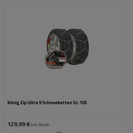
Größe des Kettenglieds:
9 mm
Montagemethode:
ohne Auffahren
Selbstspannsystem:
ja
Zertifikat:
ÖNORM V5117
,
TÜV/GS
König Zip Ultra 9 Schneeketten Gr. 103
129,99 €
inkl. MwSt