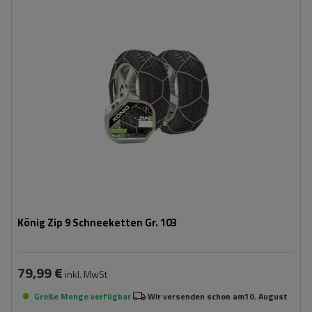
Größe des Kettenglieds:
9 mm
Montagemethode:
ohne Auffahren
Selbstspannsystem:
nein
Zertifikat:
ÖNORM V5117
,
TÜV/GS
König Zip 9 Schneeketten Gr. 103
79,99 €
inkl. MwSt
Große Menge verfügbar
Wir versenden schon am
10. August