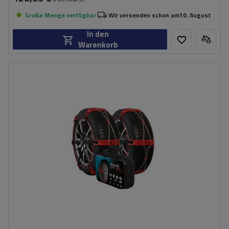
Große Menge verfügbar
Wir versenden schon am
10. August
In den
Warenkorb
Größe des Kettenglieds:
9 mm
Montagemethode:
ohne Auffahren
Selbstspannsystem:
ja
Zertifikat:
EN 16662-1
,
ÖNORM V5117