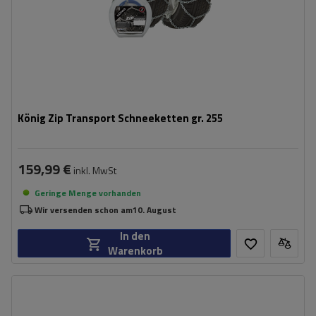
König Zip Transport Schneeketten gr. 255
159,99 €
inkl. MwSt
Geringe Menge vorhanden
Wir versenden schon am
10. August
In den
Warenkorb
Größe des Kettenglieds:
9 mm
Montagemethode:
ohne Auffahren