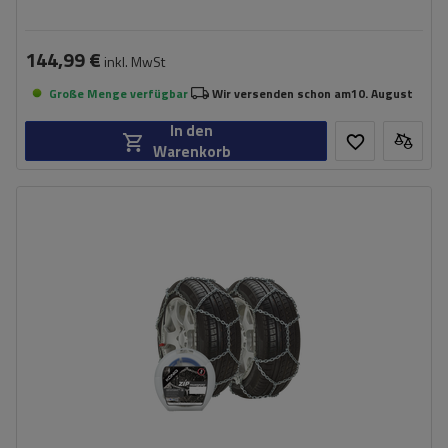
144,99 €
inkl. MwSt
Große Menge verfügbar
Wir versenden schon am
10. August
In den
Warenkorb
Größe des Kettenglieds:
16 mm
Montagemethode:
ohne Auffahren
Selbstspannsystem:
nein
Zertifikat:
ÖNORM V5117
,
TÜV/GS
,
ÖNORM
V5119