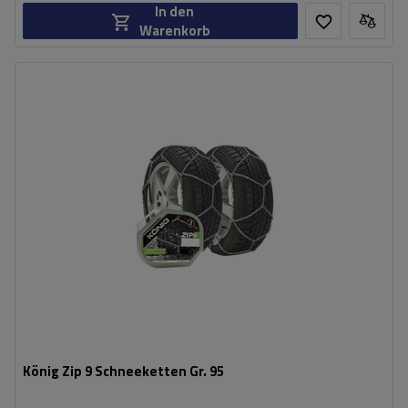
In den
Warenkorb
Größe des Kettenglieds:
9 mm
Montagemethode:
ohne Auffahren
Selbstspannsystem:
nein
Zertifikat:
ÖNORM V5117
,
TÜV/GS
König Zip 9 Schneeketten Gr. 95