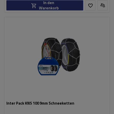
In den
Warenkorb
Größe des Kettenglieds:
9 mm
Montagemethode:
ohne Auffahren
Selbstspannsystem:
nein
Zertifikat:
ÖNORM V5117
,
TÜV/GS
Inter Pack KNS 100 9mm Schneeketten