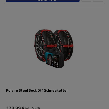
Größe des Kettenglieds:
9 mm
Montagemethode:
ohne Auffahren
Selbstspannsystem:
ja
Zertifikat:
EN 16662-1
,
ÖNORM V5117
Polaire Steel Sock 074 Schneeketten
128,99 €
inkl. MwSt