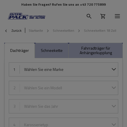
Haben Sie Fragen? Rufen Sie uns an
+43 720 775899
Zurück
Startseite
Schneeketten
Schneeketten 18 Zoll
Fahrradträger für
Dachträger
Schneekette
Anhängerkupplung
1
Wählen Sie eine Marke
2
Wählen Sie ein Modell
3
Wählen Sie das Jahr
4
Karosserietyp