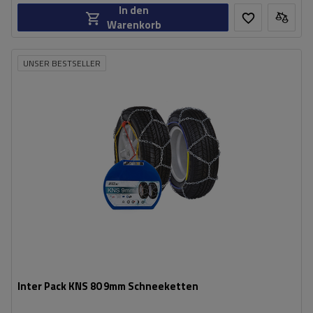
In den
Warenkorb
UNSER BESTSELLER
Größe des Kettenglieds:
9 mm
Montagemethode:
ohne Auffahren
Selbstspannsystem:
nein
Zertifikat:
ÖNORM V5117
,
TÜV/GS
Inter Pack KNS 80 9mm Schneeketten