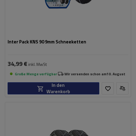
Inter Pack KNS 90 9mm Schneeketten
34,99 €
inkl. MwSt
Große Menge verfügbar
Wir versenden schon am
10. August
In den
Warenkorb
Größe des Kettenglieds:
9 mm
Montagemethode:
ohne Auffahren
Selbstspannsystem:
nein
Zertifikat:
ÖNORM V5117
,
TÜV/GS