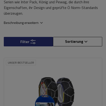
Serien wie Inter Pack, König und Pewag, die durch ihre
Eigenschaften, ihr Design und geprüfte Ö Norm-Standards
überzeugen.
Beschreibung erweitern
Sortierung
Filter
UNSER BESTSELLER
Größe des Kettenglieds:
9 mm
Montagemethode:
ohne Auffahren
Selbstspannsystem:
nein
Zertifikat:
ÖNORM V5117
,
TÜV/GS