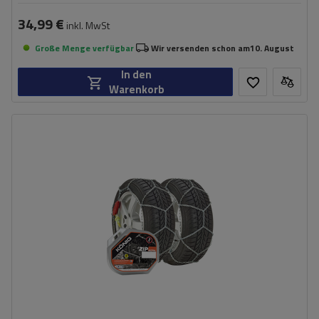
34,99 €
inkl. MwSt
Große Menge verfügbar
Wir versenden schon am
10. August
In den
Warenkorb
Größe des Kettenglieds:
9 mm
Montagemethode:
ohne Auffahren
Selbstspannsystem:
ja
Zertifikat:
ÖNORM V5117
,
TÜV/GS