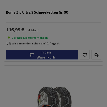
König Zip Ultra 9 Schneeketten Gr. 90
116,99 €
inkl. MwSt
Geringe Menge vorhanden
Wir versenden schon am
10. August
In den
Warenkorb
Größe des Kettenglieds:
9 mm
Montagemethode:
ohne Auffahren
Selbstspannsystem:
ja
Zertifikat:
ÖNORM V5117
,
TÜV/GS