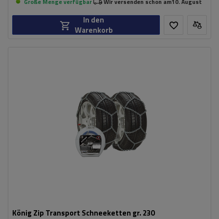
Große Menge verfügbar
Wir versenden schon am
10. August
In den
Warenkorb
Größe des Kettenglieds:
16 mm
Montagemethode:
ohne Auffahren
Selbstspannsystem:
nein
Zertifikat:
ÖNORM V5117
,
TÜV/GS
,
ÖNORM
V5119
König Zip Transport Schneeketten gr. 230