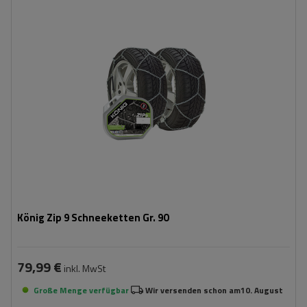
Größe des Kettenglieds:
9 mm
Montagemethode:
ohne Auffahren
Selbstspannsystem:
nein
Zertifikat:
ÖNORM V5117
,
TÜV/GS
König Zip 9 Schneeketten Gr. 90
79,99 €
inkl. MwSt
Große Menge verfügbar
Wir versenden schon am
10. August