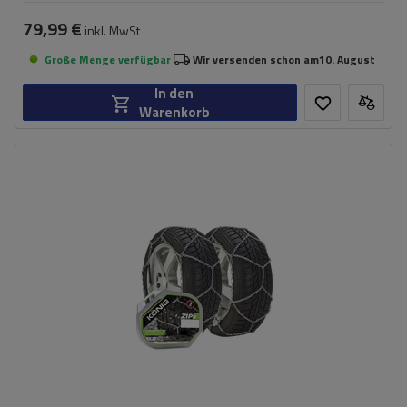
79,99 €
inkl. MwSt
Große Menge verfügbar
Wir versenden schon am
10. August
In den
Warenkorb
Größe des Kettenglieds:
9 mm
Montagemethode:
ohne Auffahren
Selbstspannsystem:
nein
Zertifikat:
ÖNORM V5117
,
TÜV/GS