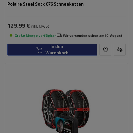
Polaire Steel Sock 076 Schneeketten
129,99 €
inkl. MwSt
Große Menge verfügbar
Wir versenden schon am
10. August
In den
Warenkorb
Größe des Kettenglieds:
9 mm
Montagemethode:
ohne Auffahren
Selbstspannsystem:
ja
Zertifikat:
EN 16662-1
,
ÖNORM V5117