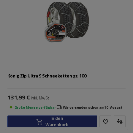
Zertifikat:
ÖNORM V5117
,
TÜV/GS
König Zip Ultra 9 Schneeketten gr. 100
131,99 €
inkl. MwSt
Große Menge verfügbar
Wir versenden schon am
10. August
In den
Warenkorb