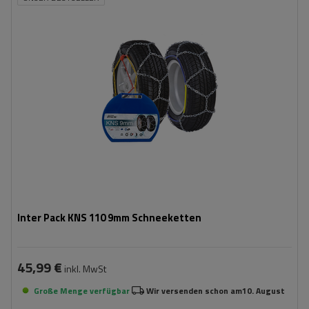
Größe des Kettenglieds:
9 mm
Montagemethode:
ohne Auffahren
Selbstspannsystem:
nein
Zertifikat:
ÖNORM V5117
,
TÜV/GS
Inter Pack KNS 110 9mm Schneeketten
45,99 €
inkl. MwSt
Große Menge verfügbar
Wir versenden schon am
10. August