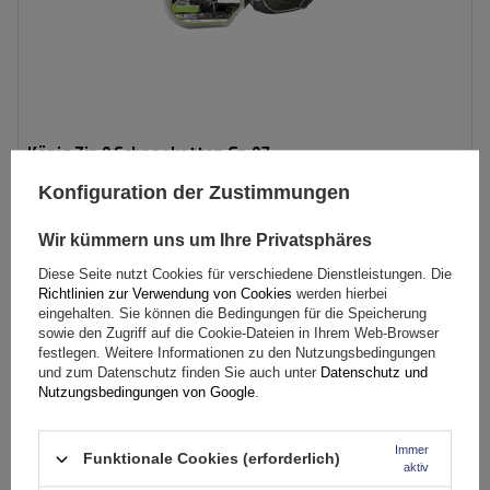
König Zip 9 Schneeketten Gr. 97
Konfiguration der Zustimmungen
79,99 €
inkl. MwSt
Wir kümmern uns um Ihre Privatsphäres
Große Menge verfügbar
Wir versenden schon am
10. August
Diese Seite nutzt Cookies für verschiedene Dienstleistungen. Die
Richtlinien zur Verwendung von Cookies
werden hierbei
In den
eingehalten. Sie können die Bedingungen für die Speicherung
Warenkorb
sowie den Zugriff auf die Cookie-Dateien in Ihrem Web-Browser
festlegen. Weitere Informationen zu den Nutzungsbedingungen
und zum Datenschutz finden Sie auch unter
Datenschutz und
Nutzungsbedingungen von Google
.
Größe des Kettenglieds:
9 mm
Montagemethode:
ohne Auffahren
Immer
Selbstspannsystem:
nein
Funktionale Cookies (erforderlich)
aktiv
Zertifikat:
ÖNORM V5117
,
TÜV/GS