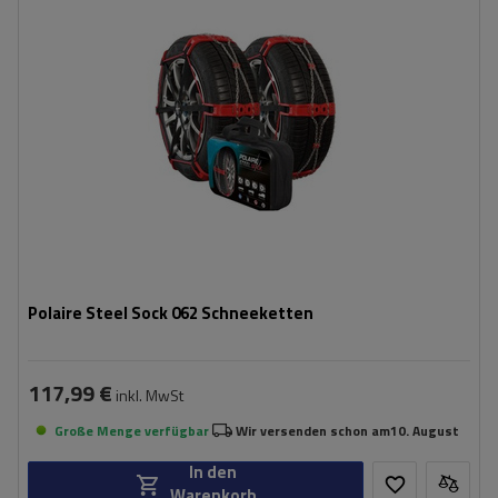
Selbstspannsystem:
ja
Zertifikat:
EN 16662-1
,
ÖNORM V5117
Polaire Steel Sock 062 Schneeketten
117,99 €
inkl. MwSt
Große Menge verfügbar
Wir versenden schon am
10. August
In den
Warenkorb