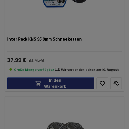
Inter Pack KNS 95 9mm Schneeketten
37,99 €
inkl. MwSt
Große Menge verfügbar
Wir versenden schon am
10. August
In den
Warenkorb
Größe des Kettenglieds:
9 mm
Montagemethode:
ohne Auffahren
Selbstspannsystem:
ja
Zertifikat:
ÖNORM V5117
,
TÜV/GS