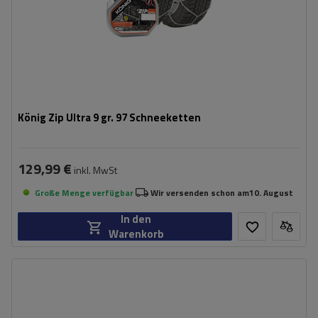
König Zip Ultra 9 gr. 97 Schneeketten
129,99 €
inkl. MwSt
Große Menge verfügbar
Wir versenden schon am
10. August
In den
Warenkorb
Größe des Kettenglieds:
9 mm
Montagemethode:
ohne Auffahren
Selbstspannsystem:
ja