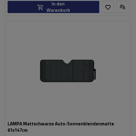
In den
Warenkorb
Länge:
147 cm
Breite:
61 cm
LAMPA Mattschwarze Auto-Sonnenblendenmatte
61x147cm