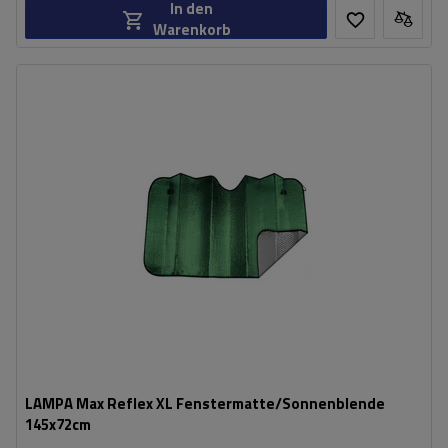
In den
Warenkorb
Länge:
145 cm
Breite:
72 cm
LAMPA Max Reflex XL Fenstermatte/Sonnenblende
145x72cm