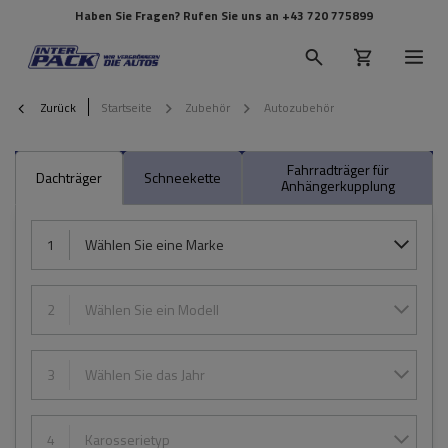
Haben Sie Fragen? Rufen Sie uns an
+43 720 775899
Zurück
Startseite
Zubehör
Autozubehör
Fahrradträger für
Dachträger
Schneekette
Anhängerkupplung
1
Wählen Sie eine Marke
2
Wählen Sie ein Modell
3
Wählen Sie das Jahr
4
Karosserietyp