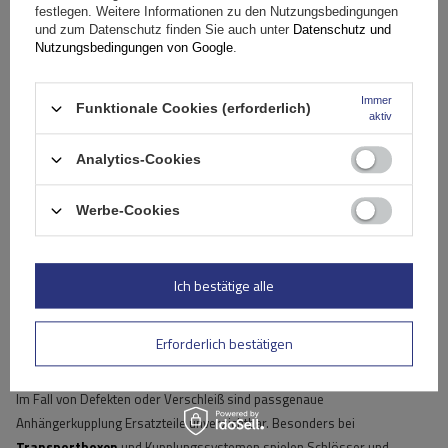
festlegen. Weitere Informationen zu den Nutzungsbedingungen
und zum Datenschutz finden Sie auch unter
Datenschutz und
Schlossreparaturset - TowBox V3 TV301R000
Nutzungsbedingungen von Google
.
Immer
87,99 €
Funktionale Cookies (erforderlich)
inkl. MwSt
aktiv
Aktuell nicht lieferbar
Individuelle Lieferung
Analytics-Cookies
Produkt anzeigen
Werbe-Cookies
Ich bestätige alle
Anhängerkupplung Ersatzteile für
Erforderlich bestätigen
Schlösser, Beleuchtung und Sicherheit
Im Fall von Defekten oder Verschleiß sind passgenaue
Anhängerkupplung Ersatzteile unverzichtbar. Besonders bei
Transportboxen
und Kupplungssystemen spielen Schlösser und