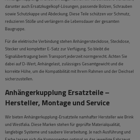
darunter auch Ersatzkugelkopf-Lösungen, passende Bolzen, Schrauben
sowie Schutzkappe und Abdeckung. Diese Teile schützen vor Schmutz,
reduzieren Stöße und verlängern die Lebensdauer der gesamten
Baugruppe.
Für die elektrische Verbindung stehen Anhängersteckdose, Steckdose,
Stecker und kompletter E-Satz zur Verfügung. So bleibt die
Signalübertragung beim Transport jederzeit normgerecht. Achten Sie
dabei auf D-Wert, Anhängelast, zulässiges Gesamtgewicht und die
korrekte Höhe, um die Kompatibilität mit Ihrem Rahmen und der Deichsel
sicherzustellen.
Anhängerkupplung Ersatzteile –
Hersteller, Montage und Service
Wir bieten Anhängerkupplung-Ersatzteile namhafter Hersteller wie Brink
und Westfalia. Diese Marken stehen für geprüfte Materialqualität,
langlebige Systeme und saubere Verarbeitung. Je nach Ausführung und
Farbe lassen sich die Komponenten optimal an das jeweilige Fahrzeug