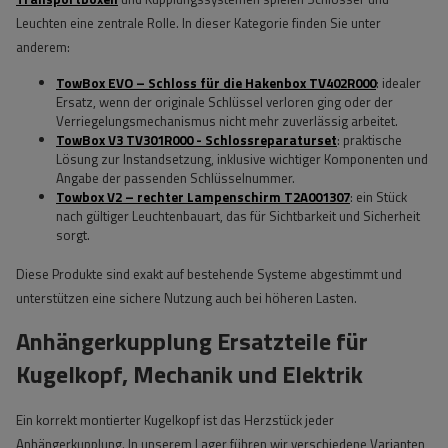
Leuchten eine zentrale Rolle. In dieser Kategorie finden Sie unter
anderem:
TowBox EVO – Schloss für die Hakenbox TV402R000
: idealer
Ersatz, wenn der originale Schlüssel verloren ging oder der
Verriegelungsmechanismus nicht mehr zuverlässig arbeitet.
TowBox V3 TV301R000 - Schlossreparaturset
: praktische
Lösung zur Instandsetzung, inklusive wichtiger Komponenten und
Angabe der passenden Schlüsselnummer.
Towbox V2 – rechter Lampenschirm T2A001307
: ein Stück
nach gültiger Leuchtenbauart, das für Sichtbarkeit und Sicherheit
sorgt.
Diese Produkte sind exakt auf bestehende Systeme abgestimmt und
unterstützen eine sichere Nutzung auch bei höheren Lasten.
Anhängerkupplung Ersatzteile für
Kugelkopf, Mechanik und Elektrik
Ein korrekt montierter Kugelkopf ist das Herzstück jeder
Anhängerkupplung. In unserem Lager führen wir verschiedene Varianten,