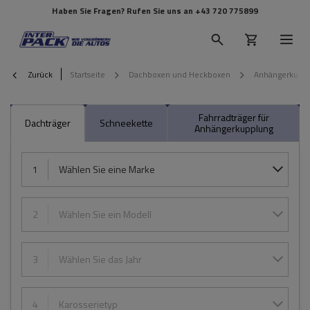
Haben Sie Fragen? Rufen Sie uns an
+43 720 775899
Zurück
Startseite
Dachboxen und Heckboxen
Anhängerkupplu
Fahrradträger für
Dachträger
Schneekette
Anhängerkupplung
1
Wählen Sie eine Marke
2
Wählen Sie ein Modell
3
Wählen Sie das Jahr
4
Karosserietyp