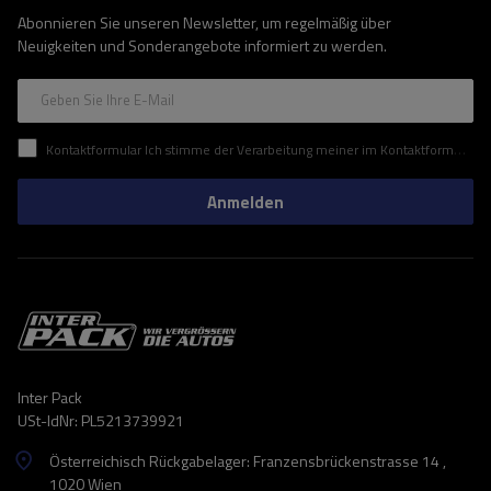
Abonnieren Sie unseren Newsletter, um regelmäßig über
Neuigkeiten und Sonderangebote informiert zu werden.
Geben Sie Ihre E-Mail
Kontaktformular Ich stimme der Verarbeitung meiner im Kontaktformular enthaltenen personenbezogenen Daten gemäß der Verordnung (EU) des Europäischen Parlaments und des Rates zu.
Anmelden
Inter Pack
USt-IdNr: PL5213739921
Österreichisch Rückgabelager: Franzensbrückenstrasse 14 ,
1020 Wien