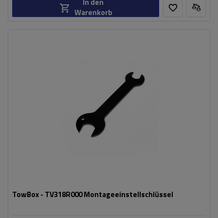
In den
Warenkorb
Passend für:
TowBox
Farbe:
schwarz
TowBox - TV318R000 Montageeinstellschlüssel