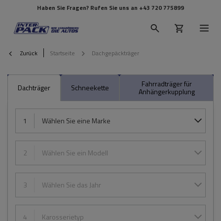
Haben Sie Fragen? Rufen Sie uns an
+43 720 775899
Zurück
Startseite
Dachgepäckträger
Fahrradträger für
Dachträger
Schneekette
Anhängerkupplung
1
Wählen Sie eine Marke
2
Wählen Sie ein Modell
3
Wählen Sie das Jahr
4
Karosserietyp