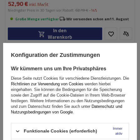
52,90 €
inkl. MwSt
Niedrigster Preis in 30 Tagen vor Rabatt:
62,19 €
-14%
Große Menge verfügbar
Wir versenden schon am
11. August
In den
Warenkorb
SONDERANGEBOT
Konfiguration der Zustimmungen
Wir kümmern uns um Ihre Privatsphäres
Diese Seite nutzt Cookies für verschiedene Dienstleistungen. Die
Richtlinien zur Verwendung von Cookies
werden hierbei
eingehalten. Sie können die Bedingungen für die Speicherung
sowie den Zugriff auf die Cookie-Dateien in Ihrem Web-Browser
festlegen. Weitere Informationen zu den Nutzungsbedingungen
und zum Datenschutz finden Sie auch unter
Datenschutz und
Nutzungsbedingungen von Google
.
Immer
Funktionale Cookies (erforderlich)
aktiv