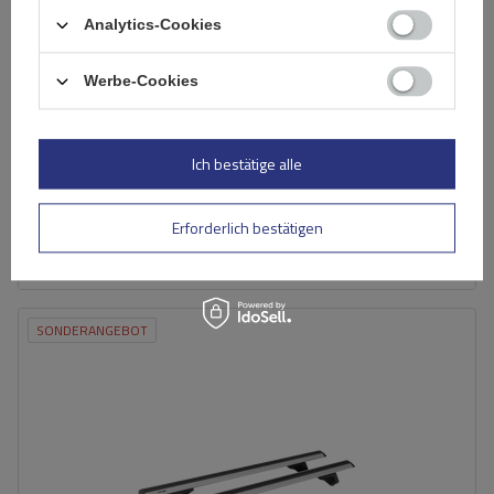
Analytics-Cookies
Inter Pack Virgo FP 120 (G2) Dachgepäckträger für
Montagepunkte
Werbe-Cookies
80,80 €
inkl. MwSt
Ich bestätige alle
Niedrigster Preis in 30 Tagen vor Rabatt:
95,00 €
-14%
Große Menge verfügbar
Wir versenden schon am
11. August
Erforderlich bestätigen
In den
Warenkorb
SONDERANGEBOT