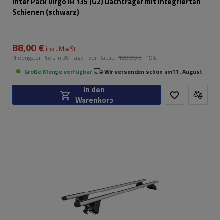
Inter Pack Virgo IR 135 (G2) Dachträger mit integrierten
Schienen (schwarz)
88,00 €
inkl. MwSt
Niedrigster Preis in 30 Tagen vor Rabatt:
109,99 €
-19%
Große Menge verfügbar
Wir versenden schon am
11. August
In den
Warenkorb
Material:
aluminium
Maximale Nutzlast:
100 kg
Farbe der Träger:
silber
Zertifikat:
TÜV