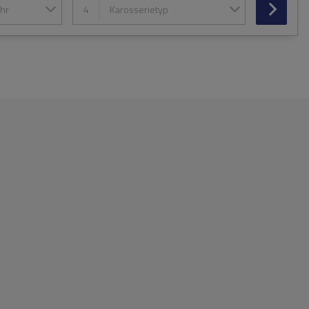
hr
4
Karosserietyp