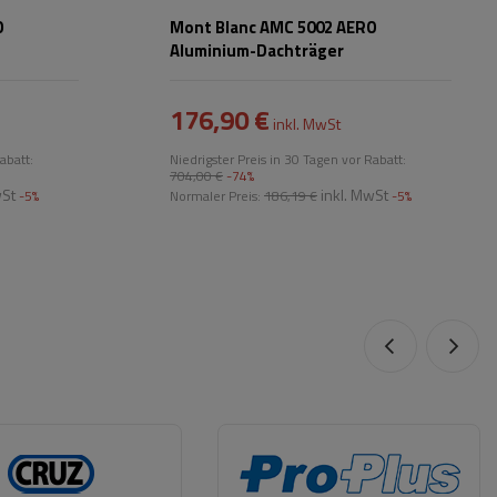
O
Mont Blanc AMC 5002 AERO
Aluminium-Dachträger
176,90 €
inkl. MwSt
abatt:
Niedrigster Preis in 30 Tagen vor Rabatt:
704,00 €
-74%
wSt
inkl. MwSt
-5%
Normaler Preis:
186,19 €
-5%