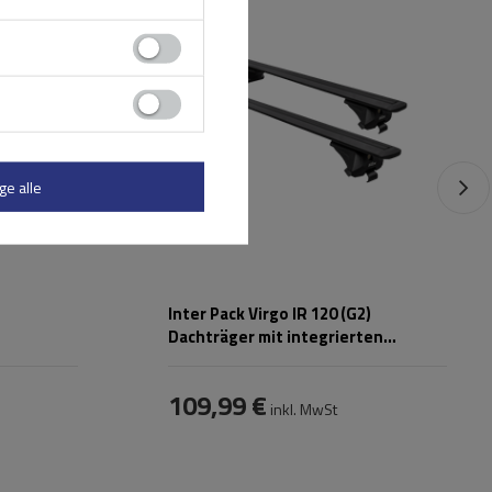
ahren
5117
,
ge alle
Inter Pack Virgo IR 120 (G2)
Dachträger mit integrierten
Schienen (schwarz)
109,99 €
inkl. MwSt