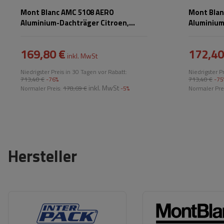
Mont Blanc AMC 5108 AERO
Mont Blan
Aluminium-Dachträger Citroen,
Aluminium
Peugeot
169,80 €
172,40
inkl. MwSt
Niedrigster Preis in 30 Tagen vor Rabatt:
Niedrigster P
713,40 €
-76%
713,40 €
-75
inkl. MwSt
Normaler Preis:
178,69 €
-5%
Normaler Pre
Hersteller