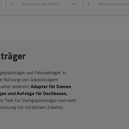
2
Wählen Sie ein Modell
3
Wählen Sie das Ja
träger
gepäckträger und Fahrradträger. In
die Nutzung von Gepäckträgern
e unter anderem:
Adapter für Damen
,
gen und Aufzüge für Dachboxen,
re Teile für Dachgepäckträger und mehr.
srüstung mit nützlichem Zubehör.