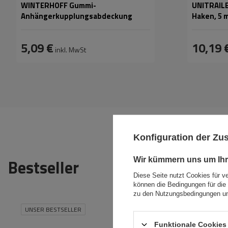
WINTERHOFF Gummi-
UNITRAILE
Anhängerkupplungsabdeckung
Haken, 5 
5,09 €
10,19 
inkl. MwSt
Konfiguration der Z
Wir kümmern uns um Ihr
Bestseller
Diese Seite nutzt Cookies für v
können die Bedingungen für die 
zu den Nutzungsbedingungen un
UNSER BESTSELLER
UNSER BES
Fassungsvermögen:
390 l
Größe des
Kettenglieds:
Funktionale Cookies 
Länge:
193 cm