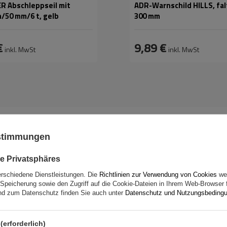
R Abschleppseil mit
ADR-Warnschild HILLS, falt
m/50 mm/6 t, gelb
300 mm
€
9,89 €
inkl. MwSt
inkl. MwSt
ustimmungen
e Privatsphäres
erschiedene Dienstleistungen. Die
Richtlinien zur Verwendung von Cookies
wer
Speicherung sowie den Zugriff auf die Cookie-Dateien in Ihrem Web-Browser 
d zum Datenschutz finden Sie auch unter
Datenschutz und Nutzungsbeding
TSELLER
UNSER BESTSELLER
9 mm
Größe des
9 mm
Kettenglieds:
(erforderlich)