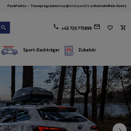
PackPoints – Treueprogramm
shop@interpack24.at
Kontakt
Mein Konto
+43 720 775899
Sport-Dachträger
Zubehör