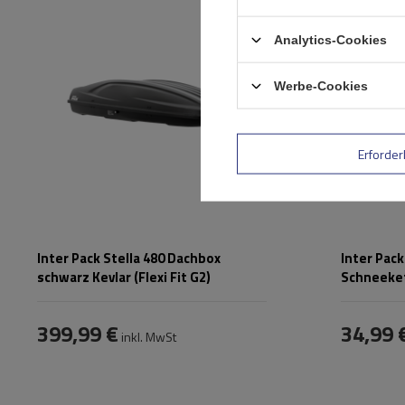
Montagemet
max. Zuladung:
75 kg
Selbstspanns
Analytics-Cookies
Öffnung:
Beidseitig
Zertifikat:
Farbe:
Schwarz kevlar
Werbe-Cookies
Erforder
Inter Pack Stella 480 Dachbox
Inter Pac
schwarz Kevlar (Flexi Fit G2)
Schneeke
399,99 €
34,99 
inkl. MwSt