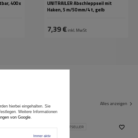
bar, 400 x
UNITRAILER Abschleppseil mit
Haken, 5 m/50 mm/4 t, gelb
7,39 €
inkl. MwSt
Alles anzeigen
den hierbei eingehalten. Sie
festlegen. Weitere Informationen
ungen von Google
.
UNSER BESTSELLER
Immer aktiv