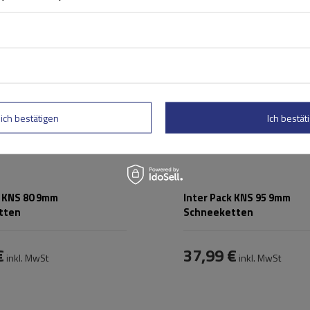
hode:
ohne Auffahren
Montagemethode:
ohne Auff
ystem:
nein
Selbstspannsystem:
nein
ÖNORM V5117
,
Zertifikat:
ÖNORM V
TÜV/GS
TÜV/GS
lich bestätigen
Ich bestäti
k KNS 80 9mm
Inter Pack KNS 95 9mm
tten
Schneeketten
€
37,99 €
inkl. MwSt
inkl. MwSt