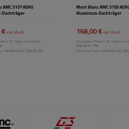
c AMC 5107 AERO
Mont Blanc AMC 5103 AER
-Dachträger
Aluminium-Dachträger
 €
168,00 €
inkl. MwSt
inkl. MwSt
reis in 30 Tagen vor Rabatt:
Niedrigster Preis in 30 Tagen vor R
%
684,30 €
-75%
inkl. MwSt
inkl. M
is:
181,49 €
-5%
Normaler Preis:
176,79 €