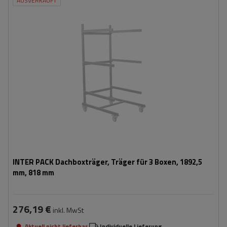
AUSVERKAUFT
Tiefe:
909 mm
Breite:
818 mm
Höhe:
1892,5 mm
INTER PACK Dachboxträger, Träger für 3 Boxen, 1892,5
mm, 818 mm
276,19 €
inkl. MwSt
Aktuell nicht lieferbar
Individuelle Lieferung