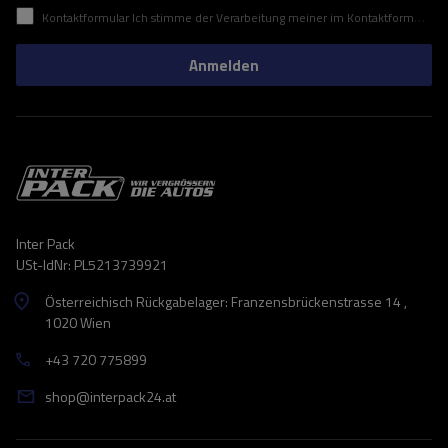
Kontaktformular Ich stimme der Verarbeitung meiner im Kontaktformular enthaltenen personenbezogenen Daten gemäß der Verordnung (EU) des Europäischen Parlaments und des Rates zu.
Anmelden
Inter Pack
USt-IdNr: PL5213739921
Österreichisch Rückgabelager: Franzensbrückenstrasse 14 ,
1020 Wien
+43 720 775899
shop@interpack24.at