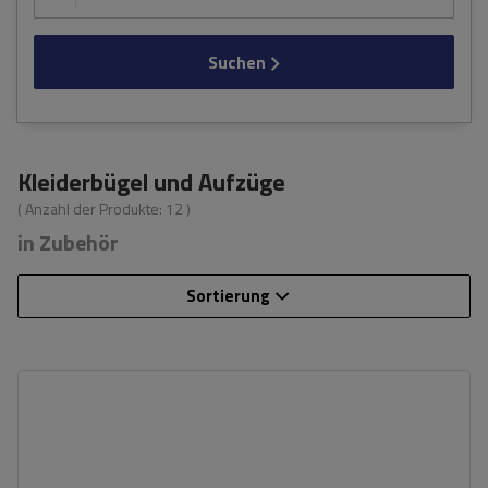
Suchen
Kleiderbügel und Aufzüge
( Anzahl der Produkte:
12
)
in Zubehör
Sortierung
Fassungsvermögen: Fahrräder:
3
Maximale Nutzlast:
45 kg
Länge:
47,5 cm
składane ramiona