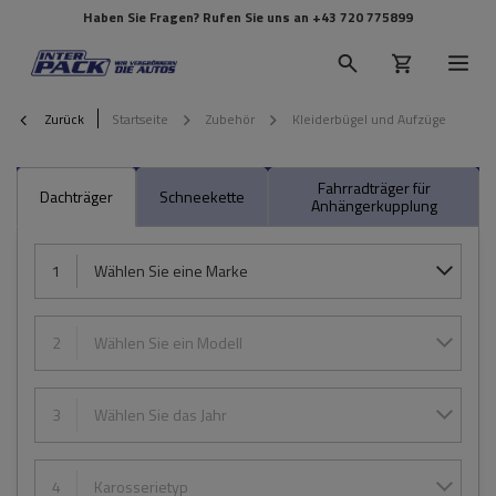
Haben Sie Fragen? Rufen Sie uns an
+43 720 775899
Zurück
Startseite
Zubehör
Kleiderbügel und Aufzüge
Fahrradträger für
Dachträger
Schneekette
Anhängerkupplung
1
Wählen Sie eine Marke
2
Wählen Sie ein Modell
3
Wählen Sie das Jahr
4
Karosserietyp