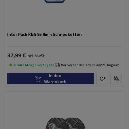
Inter Pack KNS 95 9mm Schneeketten
37,99 €
inkl. MwSt
Große Menge verfügbar
Wir versenden schon am
11. August
In den
Warenkorb
Größe des Kettenglieds:
9 mm
Montagemethode:
ohne Auffahren
Selbstspannsystem:
ja
Zertifikat:
ÖNORM V5117
,
TÜV/GS