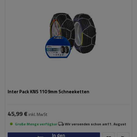
Montagemethode:
ohne Auffahren
Selbstspannsystem:
nein
Zertifikat:
ÖNORM V5117
,
TÜV/GS
Inter Pack KNS 110 9mm Schneeketten
45,99 €
inkl. MwSt
Große Menge verfügbar
Wir versenden schon am
11. August
In den