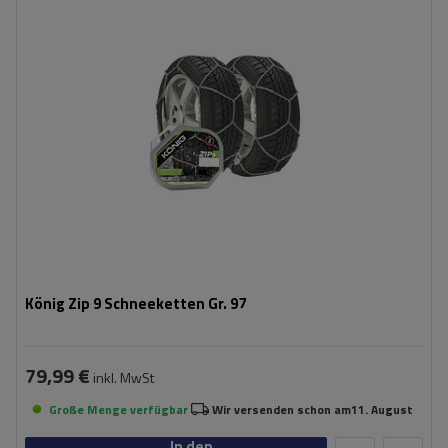
Montagemethode:
ohne Auffahren
Selbstspannsystem:
nein
Zertifikat:
ÖNORM V5117
,
TÜV/GS
König Zip 9 Schneeketten Gr. 97
79,99 €
inkl. MwSt
Große Menge verfügbar
Wir versenden schon am
11. August
In den