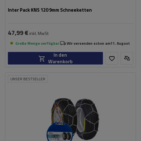
Inter Pack KNS 120 9mm Schneeketten
47,99 €
inkl. MwSt
Große Menge verfügbar
Wir versenden schon am
11. August
In den
Warenkorb
UNSER BESTSELLER
Größe des Kettenglieds:
9 mm
Montagemethode:
ohne Auffahren
Selbstspannsystem:
nein
Zertifikat:
ÖNORM V5117
,
TÜV/GS