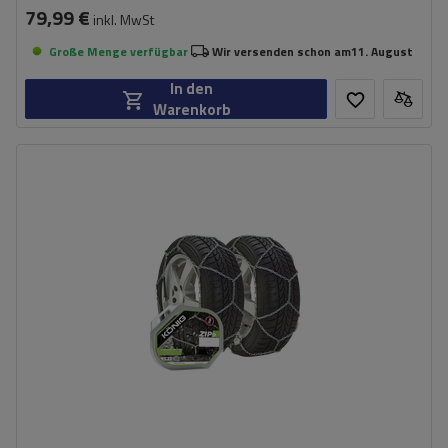
79,99 €
inkl. MwSt
Große Menge verfügbar
Wir versenden schon am
11. August
In den
Warenkorb
Größe des Kettenglieds:
9 mm
Montagemethode:
ohne Auffahren
Selbstspannsystem:
nein
Zertifikat:
ÖNORM V5117
,
TÜV/GS