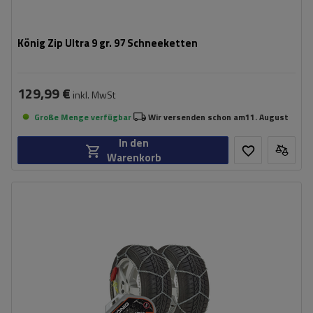
König Zip Ultra 9 gr. 97 Schneeketten
129,99 €
inkl. MwSt
Große Menge verfügbar
Wir versenden schon am
11. August
In den
Warenkorb
Größe des Kettenglieds:
9 mm
Montagemethode:
ohne Auffahren
Selbstspannsystem:
ja
Zertifikat:
ÖNORM V5117
,
TÜV/GS