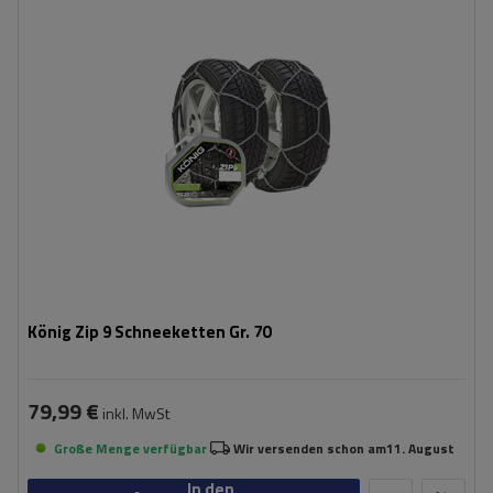
Montagemethode:
ohne Auffahren
Selbstspannsystem:
nein
Zertifikat:
ÖNORM V5117
,
TÜV/GS
König Zip 9 Schneeketten Gr. 70
79,99 €
inkl. MwSt
Große Menge verfügbar
Wir versenden schon am
11. August
In den