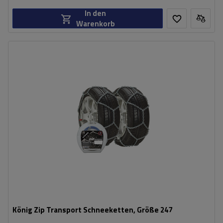
In den
Warenkorb
Größe des Kettenglieds:
16 mm
Montagemethode:
ohne Auffahren
Selbstspannsystem:
nein
Zertifikat:
ÖNORM V5117
,
TÜV/GS
,
ÖNORM
V5119
König Zip Transport Schneeketten, Größe 247