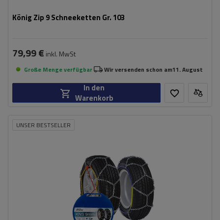
König Zip 9 Schneeketten Gr. 103
79,99 €
inkl. MwSt
Große Menge verfügbar
Wir versenden schon am
11. August
In den
Warenkorb
UNSER BESTSELLER
Größe des Kettenglieds:
9 mm
Montagemethode:
ohne Auffahren
Selbstspannsystem:
nein
Zertifikat:
ÖNORM V5117
,
TÜV/GS