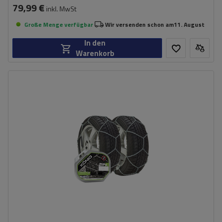
79,99 €
inkl. MwSt
Große Menge verfügbar
Wir versenden schon am
11. August
In den
Warenkorb
Größe des Kettenglieds:
9 mm
Montagemethode:
ohne Auffahren
Selbstspannsystem:
nein
Zertifikat:
ÖNORM V5117
,
TÜV/GS