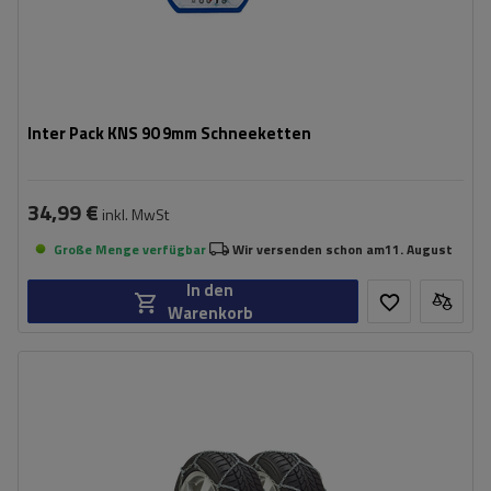
Inter Pack KNS 90 9mm Schneeketten
34,99 €
inkl. MwSt
Große Menge verfügbar
Wir versenden schon am
11. August
In den
Warenkorb
Größe des Kettenglieds:
9 mm
Montagemethode:
ohne Auffahren
Selbstspannsystem:
nein
Zertifikat:
ÖNORM V5117
,
TÜV/GS