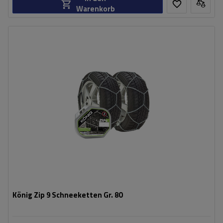
Warenkorb
Größe des Kettenglieds:
9 mm
Montagemethode:
ohne Auffahren
Selbstspannsystem:
nein
Zertifikat:
ÖNORM V5117
,
TÜV/GS
König Zip 9 Schneeketten Gr. 80