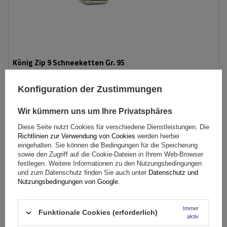
König Zip 9 Schneeketten Gr. 95
Konfiguration der Zustimmungen
79,99 €
inkl. MwSt
Wir kümmern uns um Ihre Privatsphäres
Große Menge verfügbar
Wir versenden schon am
11. August
Diese Seite nutzt Cookies für verschiedene Dienstleistungen. Die
In den
Richtlinien zur Verwendung von Cookies
werden hierbei
Warenkorb
eingehalten. Sie können die Bedingungen für die Speicherung
sowie den Zugriff auf die Cookie-Dateien in Ihrem Web-Browser
festlegen. Weitere Informationen zu den Nutzungsbedingungen
und zum Datenschutz finden Sie auch unter
Datenschutz und
Größe des Kettenglieds:
9 mm
Nutzungsbedingungen von Google
.
Montagemethode:
ohne Auffahren
Selbstspannsystem:
nein
Immer
Funktionale Cookies (erforderlich)
Zertifikat:
ÖNORM V5117
,
TÜV/GS
aktiv