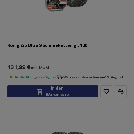
König Zip Ultra 9 Schneeketten gr. 100
131,99 €
inkl. MwSt
Große Menge verfügbar
Wir versenden schon am
11. August
In den
Warenkorb
Größe des Kettenglieds:
9 mm
Montagemethode:
ohne Auffahren
Selbstspannsystem:
ja