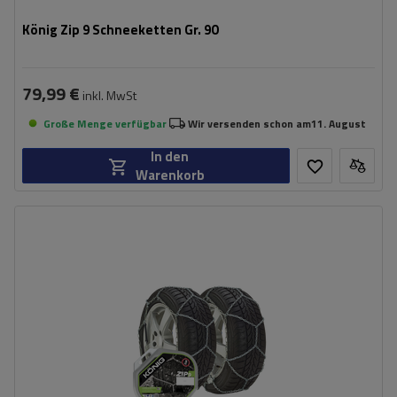
König Zip 9 Schneeketten Gr. 90
79,99 €
inkl. MwSt
Große Menge verfügbar
Wir versenden schon am
11. August
In den
Warenkorb
Größe des Kettenglieds:
9 mm
Montagemethode:
ohne Auffahren
Selbstspannsystem:
nein
Zertifikat:
ÖNORM V5117
,
TÜV/GS