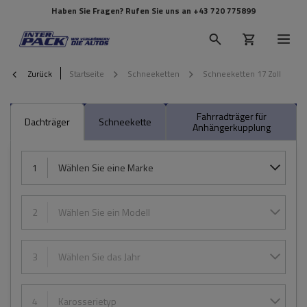
Haben Sie Fragen? Rufen Sie uns an
+43 720 775899
Zurück
Startseite
Schneeketten
Schneeketten 17 Zoll
Fahrradträger für
Dachträger
Schneekette
Anhängerkupplung
1
Wählen Sie eine Marke
2
Wählen Sie ein Modell
3
Wählen Sie das Jahr
4
Karosserietyp