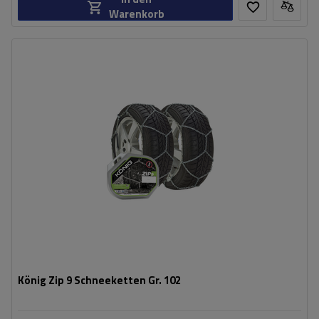
Warenkorb
Größe des Kettenglieds:
9 mm
Montagemethode:
ohne Auffahren
Selbstspannsystem:
nein
Zertifikat:
ÖNORM V5117
,
TÜV/GS
König Zip 9 Schneeketten Gr. 102