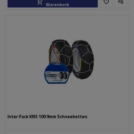
Warenkorb
Größe des Kettenglieds:
9 mm
Montagemethode:
ohne Auffahren
Selbstspannsystem:
nein
Zertifikat:
ÖNORM V5117
,
TÜV/GS
Inter Pack KNS 100 9mm Schneeketten