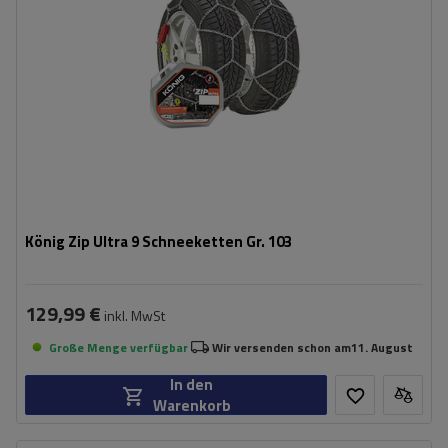
Zertifikat:
ÖNORM V5117
,
TÜV/GS
König Zip Ultra 9 Schneeketten Gr. 103
129,99 €
inkl. MwSt
Große Menge verfügbar
Wir versenden schon am
11. August
In den
Warenkorb