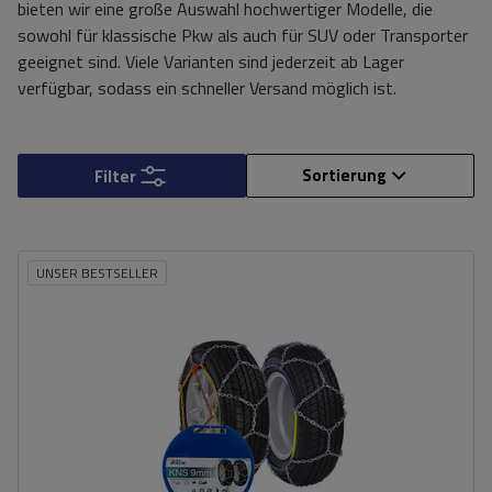
bieten wir eine große Auswahl hochwertiger Modelle, die
sowohl für klassische Pkw als auch für SUV oder Transporter
geeignet sind. Viele Varianten sind jederzeit ab Lager
verfügbar, sodass ein schneller Versand möglich ist.
Sortierung
Filter
UNSER BESTSELLER
Größe des Kettenglieds:
9 mm
Montagemethode:
ohne Auffahren
Selbstspannsystem:
nein
Zertifikat:
ÖNORM V5117
,
TÜV/GS