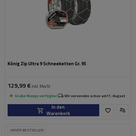
König Zip Ultra 9 Schneeketten Gr. 95
129,99 €
inkl. MwSt
Große Menge verfügbar
Wir versenden schon am
11. August
In den
Warenkorb
UNSER BESTSELLER
Größe des Kettenglieds:
9 mm