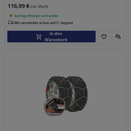
116,99 €
inkl. MwSt
Geringe Menge vorhanden
Wir versenden schon am
11. August
In den
Warenkorb
Größe des Kettenglieds:
9 mm
Montagemethode:
ohne Auffahren
Selbstspannsystem:
ja
Zertifikat:
ÖNORM V5117
,
TÜV/GS