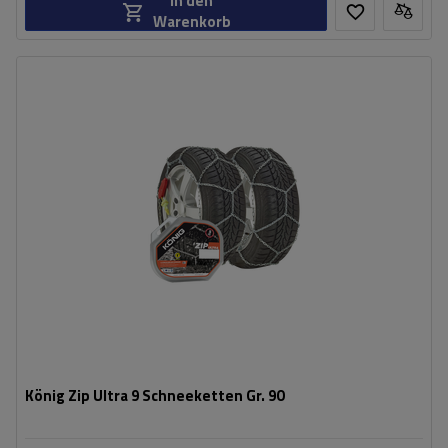
In den
Warenkorb
Größe des Kettenglieds:
9 mm
Montagemethode:
ohne Auffahren
Selbstspannsystem:
ja
Zertifikat:
ÖNORM V5117
,
TÜV/GS
König Zip Ultra 9 Schneeketten Gr. 90