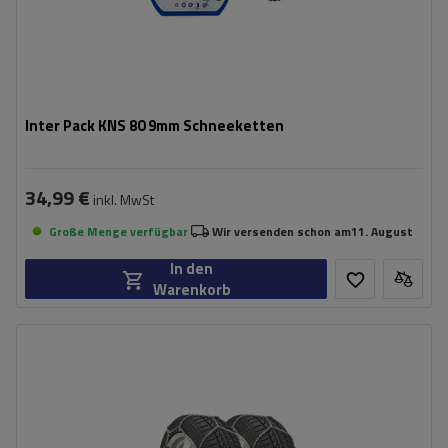
Inter Pack KNS 80 9mm Schneeketten
34,99 €
inkl. MwSt
Große Menge verfügbar
Wir versenden schon am
11. August
In den
Warenkorb
Größe des Kettenglieds:
9 mm
Montagemethode:
ohne Auffahren
Selbstspannsystem:
ja
Zertifikat:
ÖNORM V5117
,
TÜV/GS