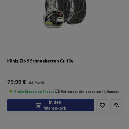
König Zip 9 Schneeketten Gr. 104
79,99 €
inkl. MwSt
Große Menge verfügbar
Wir versenden schon am
11. August
In den
Warenkorb
Größe des Kettenglieds:
9 mm