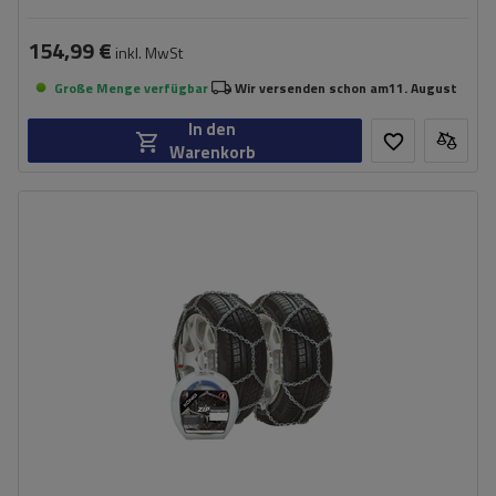
154,99 €
inkl. MwSt
Große Menge verfügbar
Wir versenden schon am
11. August
In den
Warenkorb
Größe des Kettenglieds:
16 mm
Montagemethode:
ohne Auffahren
Selbstspannsystem:
nein
Zertifikat:
ÖNORM V5117
,
TÜV/GS
,
ÖNORM
V5119