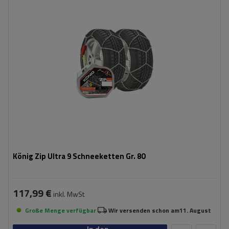
Montagemethode:
ohne Auffahren
Selbstspannsystem:
ja
Zertifikat:
ÖNORM V5117
,
TÜV/GS
König Zip Ultra 9 Schneeketten Gr. 80
117,99 €
inkl. MwSt
Große Menge verfügbar
Wir versenden schon am
11. August