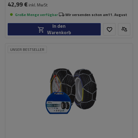
42,99 €
inkl. MwSt
Große Menge verfügbar
Wir versenden schon am
11. August
In den
Warenkorb
UNSER BESTSELLER
Größe des Kettenglieds:
9 mm
Montagemethode:
ohne Auffahren
Selbstspannsystem:
nein
Zertifikat:
ÖNORM V5117
,
TÜV/GS