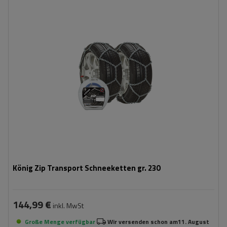
Größe des Kettenglieds:
16 mm
Montagemethode:
ohne Auffahren
Selbstspannsystem:
nein
Zertifikat:
ÖNORM V5117
,
TÜV/GS
,
ÖNORM
V5119
König Zip Transport Schneeketten gr. 230
144,99 €
inkl. MwSt
Große Menge verfügbar
Wir versenden schon am
11. August