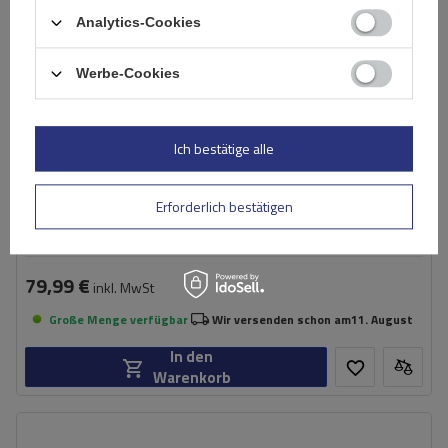
Analytics-Cookies
Werbe-Cookies
Ich bestätige alle
Erforderlich bestätigen
König Zip 9 Schneeketten gr. 100
79,99 €
inkl. MwSt
Große Menge verfügbar
Wir versenden schon am
11. August
In den
Warenkorb
Größe des Kettenglieds:
9 mm