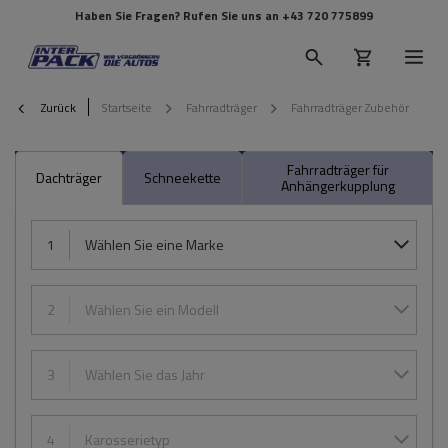
Haben Sie Fragen? Rufen Sie uns an
+43 720 775899
Zurück
Startseite
Fahrradträger
Fahrradträger Zubehör
Fahrradträger für
Dachträger
Schneekette
Anhängerkupplung
1
Wählen Sie eine Marke
2
Wählen Sie ein Modell
3
Wählen Sie das Jahr
4
Karosserietyp