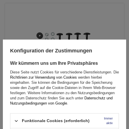
Konfiguration der Zustimmungen
Wir kümmern uns um Ihre Privatsphäres
Diese Seite nutzt Cookies für verschiedene Dienstleistungen. Die
Richtlinien zur Verwendung von Cookies
werden hierbei
eingehalten. Sie können die Bedingungen für die Speicherung
sowie den Zugriff auf die Cookie-Dateien in Ihrem Web-Browser
festlegen. Weitere Informationen zu den Nutzungsbedingungen
und zum Datenschutz finden Sie auch unter
Datenschutz und
T-Profil-Adapter Nr. 364 (Gleitschienen für
Nutzungsbedingungen von Google
.
Aluminiumstangen) für Peruzzo-Fahrradträger
Immer
Funktionale Cookies (erforderlich)
aktiv
12,49 €
inkl. MwSt