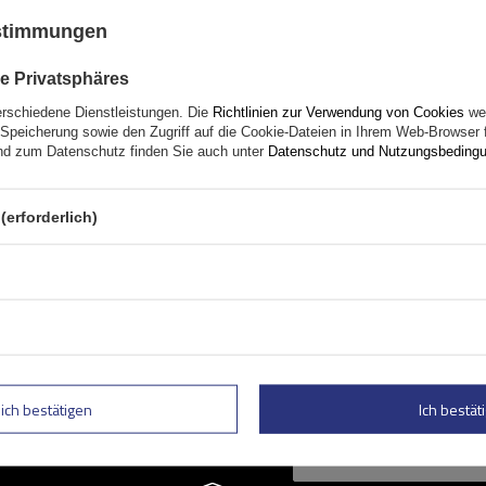
2-Fahrradträger mit Schienen (schwarz)
ustimmungen
Fassungsvermögen: Fahrräder:
2
e Privatsphäres
Nutzlast der Haltebügel:
30 kg
erschiedene Dienstleistungen. Die
Richtlinien zur Verwendung von Cookies
wer
universelles Montagesystem
Speicherung sowie den Zugriff auf die Cookie-Dateien in Ihrem Web-Browser 
d zum Datenschutz finden Sie auch unter
Datenschutz und Nutzungsbeding
teilweise klappbare Konstruktion, die die Lagerung
(erforderlich)
lich bestätigen
Ich bestäti
Geben Sie Ihre E-Mail