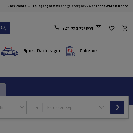
PackPoints – Treueprogramm
shop@interpack24.at
Kontakt
Mein Konto
+43 720 775899
Sport-Dachträger
Zubehör
hr
4
Karosserietyp