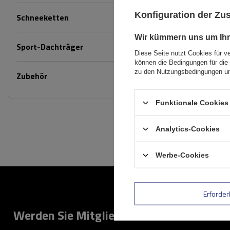
Konfiguration der Z
Schneeketten
Wir kümmern uns um Ihr
Sport-Dachträger
Diese Seite nutzt Cookies für v
können die Bedingungen für die 
zu den Nutzungsbedingungen un
Zubehör
Funktionale Cookies 
Analytics-Cookies
Werbe-Cookies
Erforder
Werden Sie Mitglied