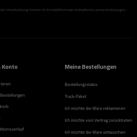
ner im Kontaktformular enthaltenen personenbezogenen Daten gemäß der Verordnung (EU) des Europäischen Parlaments und des Rates zu.
 Konto
Meine Bestellungen
rieren
Bestellungsstatus
 Bestellungen
Track-Paket
korb
Ich möchte die Ware reklamieren
t
Ich möchte vom Vertrag zurücktreten
ktionsverlauf
Ich möchte die Ware umtauschen