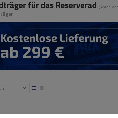
dträger für das Reserverad
( Anzahl de
träger
anz
Peruzzo Brennero 4x4 Ersatzrad-Fahrra