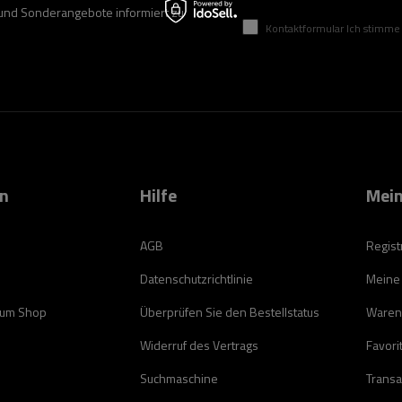
 und Sonderangebote informiert zu
Kontaktformular Ich stimme der Verarbeitung mei
on
Hilfe
Mein
AGB
Regist
Datenschutzrichtlinie
Meine
zum Shop
Überprüfen Sie den Bestellstatus
Waren
Widerruf des Vertrags
Favori
Suchmaschine
Transa