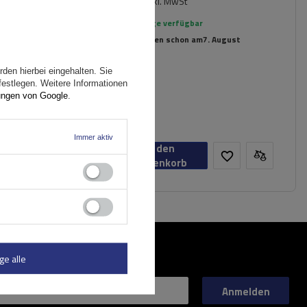
inkl. MwSt
Große Menge verfügbar
Wir versenden schon am
7. August
den hierbei eingehalten. Sie
festlegen. Weitere Informationen
ungen von Google
.
 erleichtert
Immer aktiv
In den
Warenkorb
ge alle
Anmelden