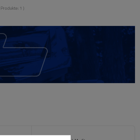
r Produkte:
1
)
129,99 €
dträger -