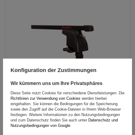
Konfiguration der Zustimmungen
Wir kümmern uns um Ihre Privatsphäres
Diese Seite nutzt Cookies für verschiedene Dienstleistungen. Die
Mont Blanc AMC 5002-S49 Stahldachträger
Richtlinien zur Verwendung von Cookies
werden hierbei
eingehalten. Sie können die Bedingungen für die Speicherung
sowie den Zugriff auf die Cookie-Dateien in Ihrem Web-Browser
festlegen. Weitere Informationen zu den Nutzungsbedingungen
137,29 €
inkl. MwSt
und zum Datenschutz finden Sie auch unter
Datenschutz und
Nutzungsbedingungen von Google
.
Große Menge verfügbar
Wir versenden schon am
7. August