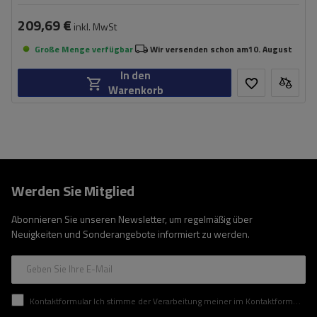
209,69 €
inkl. MwSt
Große Menge verfügbar
Wir versenden schon am
10. August
In den
Warenkorb
Werden Sie Mitglied
Abonnieren Sie unseren Newsletter, um regelmäßig über
Neuigkeiten und Sonderangebote informiert zu werden.
Geben Sie Ihre E-Mail
Kontaktformular Ich stimme der Verarbeitung meiner im Kontaktformular enthaltenen personenbezogenen Daten gemäß der Verordnung (EU) des Europäischen Parlaments und des Rates zu.