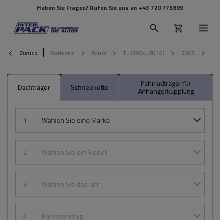
Haben Sie Fragen? Rufen Sie uns an
+43 720 775899
Zurück
Startseite
Acura
TL (2004-2014)
2005
4-t
Fahrradträger für
Dachträger
Schneekette
Anhängerkupplung
1
Wählen Sie eine Marke
2
Wählen Sie ein Modell
3
Wählen Sie das Jahr
4
Karosserietyp