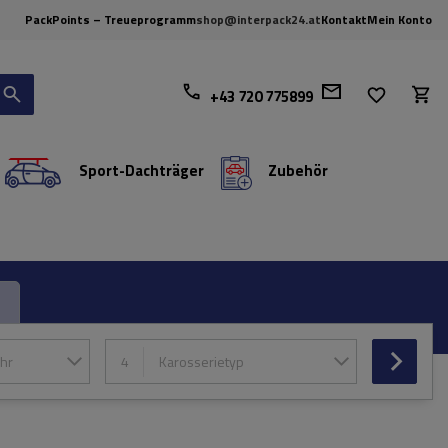
PackPoints – Treueprogramm
shop@interpack24.at
Kontakt
Mein Konto
+43 720 775899
Sport-Dachträger
Zubehör
hr
4
Karosserietyp