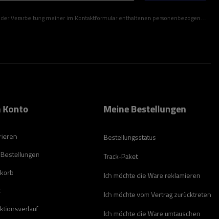
ner im Kontaktformular enthaltenen personenbezogenen Daten gemäß der Verordnung (EU) des Europäischen Parlaments und des Rates zu.
 Konto
Meine Bestellungen
rieren
Bestellungsstatus
 Bestellungen
Track-Paket
korb
Ich möchte die Ware reklamieren
t
Ich möchte vom Vertrag zurücktreten
ktionsverlauf
Ich möchte die Ware umtauschen