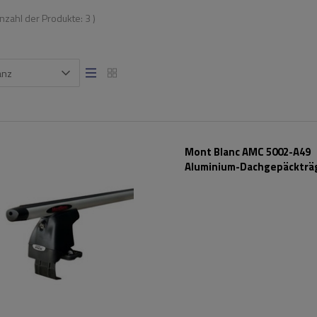
Anzahl der Produkte:
3
)
anz
Mont Blanc AMC 5002-A49
Aluminium-Dachgepäckträ