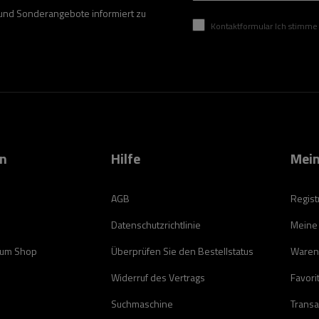
 und Sonderangebote informiert zu
Kontaktformular Ich stimme der Verarbeitung mei
on
Hilfe
Mein
AGB
Regist
Datenschutzrichtlinie
Meine
zum Shop
Überprüfen Sie den Bestellstatus
Waren
Widerruf des Vertrags
Favori
Suchmaschine
Transa