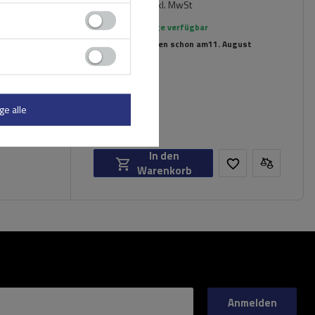
209,69 €
inkl. MwSt
Große Menge verfügbar
Wir versenden schon am
11. August
ge alle
In den
Warenkorb
Anmelden