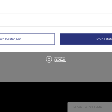
Mont Blanc AMC 5002 AERO
Aluminium-Dachträger
lich bestätigen
Ich bestäti
Geben Sie Ihre E-Mail