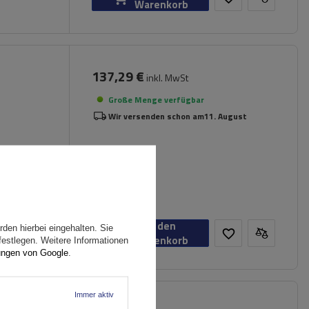
Warenkorb
137,29 €
inkl. MwSt
Große Menge verfügbar
Wir versenden schon am
11. August
In den
den hierbei eingehalten. Sie
Warenkorb
festlegen. Weitere Informationen
ungen von Google
.
Immer aktiv