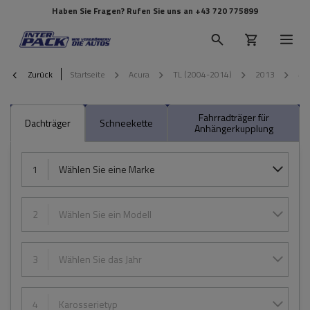
Haben Sie Fragen? Rufen Sie uns an
+43 720 775899
Zurück
Startseite
Acura
TL (2004-2014)
2013
4-t
Fahrradträger für
Dachträger
Schneekette
Anhängerkupplung
1
Wählen Sie eine Marke
2
Wählen Sie ein Modell
3
Wählen Sie das Jahr
4
Karosserietyp