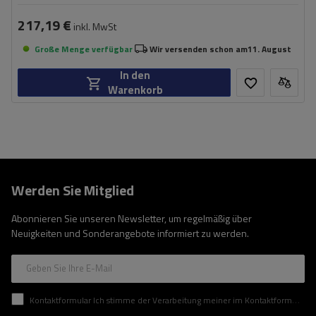
217,19 €
inkl. MwSt
Große Menge verfügbar
Wir versenden schon am
11. August
In den
Warenkorb
Werden Sie Mitglied
Abonnieren Sie unseren Newsletter, um regelmäßig über
Neuigkeiten und Sonderangebote informiert zu werden.
Geben Sie Ihre E-Mail
Kontaktformular Ich stimme der Verarbeitung meiner im Kontaktformular enthaltenen personenbezogenen Daten gemäß der Verordnung (EU) des Europäischen Parlaments und des Rates zu.