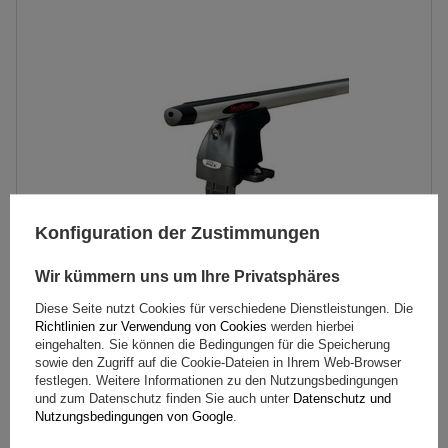
Konfiguration der Zustimmungen
Wir kümmern uns um Ihre Privatsphäres
Diese Seite nutzt Cookies für verschiedene Dienstleistungen. Die
Mont Blanc AMC 5002-A52 Aluminium-Dachgepäckträger
Richtlinien zur Verwendung von Cookies
werden hierbei
eingehalten. Sie können die Bedingungen für die Speicherung
sowie den Zugriff auf die Cookie-Dateien in Ihrem Web-Browser
festlegen. Weitere Informationen zu den Nutzungsbedingungen
195,59 €
inkl. MwSt
und zum Datenschutz finden Sie auch unter
Datenschutz und
Nutzungsbedingungen von Google
.
Große Menge verfügbar
Wir versenden schon am
11. August