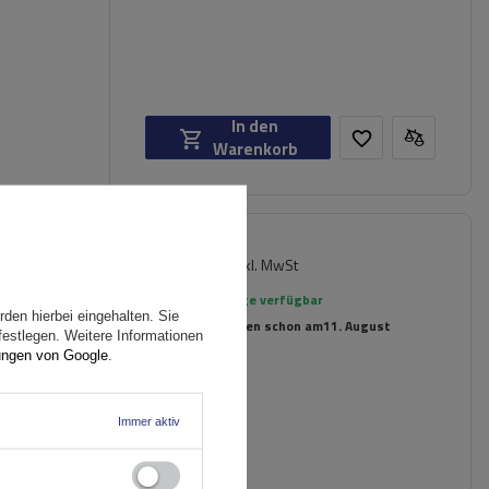
In den
Warenkorb
154,99 €
er für
inkl. MwSt
rte
Große Menge verfügbar
den hierbei eingehalten. Sie
Wir versenden schon am
11. August
festlegen. Weitere Informationen
ungen von Google
.
Immer aktiv