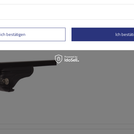
lich bestätigen
Ich bestäti
Mont Blanc AMC 5416
Stahldachträger