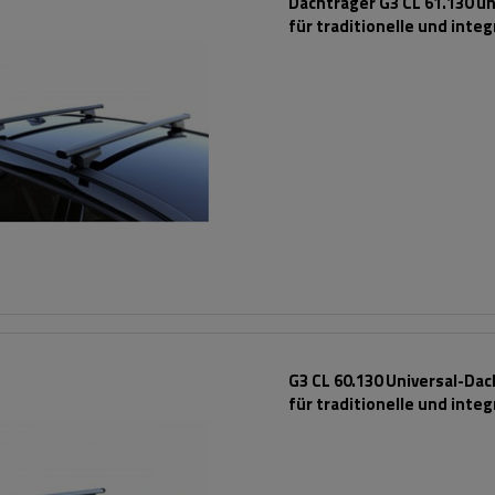
Dachträger G3 CL 61.130 un
für traditionelle und integ
Stahlreling
G3 CL 60.130 Universal-Da
für traditionelle und integ
Aluminiumschienen