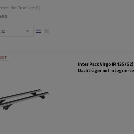
Anzahl der Produkte:
8
)
meo
anz
BOT
Inter Pack Virgo IR 135 (G2)
Dachträger mit integrierte