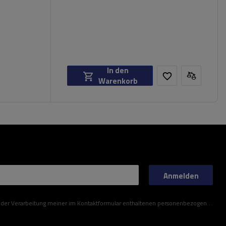
In den
Warenkorb
Anmelden
ner im Kontaktformular enthaltenen personenbezogenen Daten gemäß der Verordnung (EU) des Europäischen Parlaments und des Rates zu.