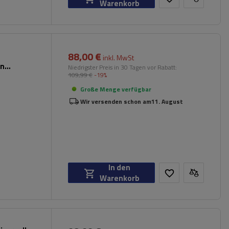
Warenkorb
88,00 €
inkl. MwSt
en
Niedrigster Preis in 30 Tagen vor Rabatt:
109,99 €
-19%
Große Menge verfügbar
Wir versenden schon am
11. August
In den
Warenkorb