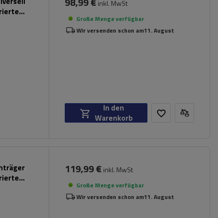
98,99 €
iversell
inkl. MwSt
rierte
Große Menge verfügbar
Wir versenden schon am
11. August
In den
Warenkorb
119,99 €
chträger
inkl. MwSt
rierte
Große Menge verfügbar
Wir versenden schon am
11. August