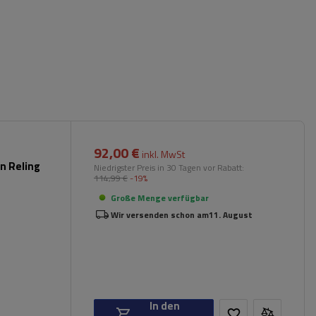
92,00 €
inkl. MwSt
n Reling
Niedrigster Preis in 30 Tagen vor Rabatt:
114,99 €
-19%
Große Menge verfügbar
Wir versenden schon am
11. August
In den