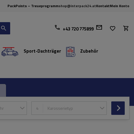
PackPoints – Treueprogramm
shop@interpack24.at
Kontakt
Mein Konto
+43 720 775899
Sport-Dachträger
Zubehör
hr
4
Karosserietyp