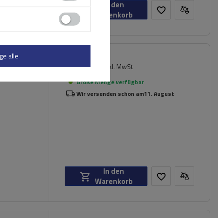
In den
Warenkorb
ge alle
165,49 €
inkl. MwSt
Große Menge verfügbar
Wir versenden schon am
11. August
In den
Warenkorb