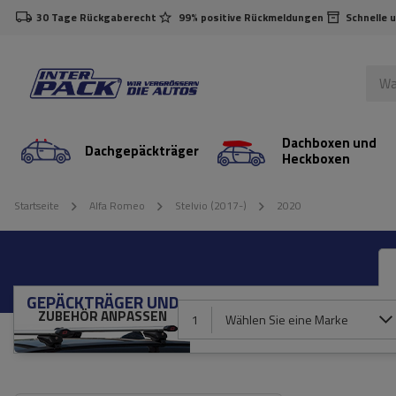
30 Tage Rückgaberecht
99% positive Rückmeldungen
Schnelle 
Dachboxen und
Dachgepäckträger
Heckboxen
Startseite
Alfa Romeo
Stelvio (2017-)
2020
GEPÄCKTRÄGER UND
ZUBEHÖR ANPASSEN
1
Wählen Sie eine Marke