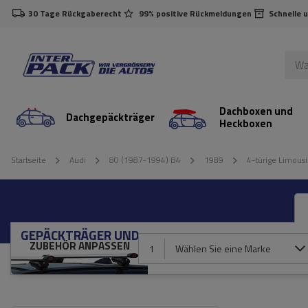
30 Tage Rückgaberecht
99% positive Rückmeldungen
Schnelle 
Dachboxen und
Dachgepäckträger
Heckboxen
Startseite
Audi
80 (1987-1994) B4
1989
4-türige Limous
GEPÄCKTRÄGER UND
ZUBEHÖR ANPASSEN
1
Wählen Sie eine Marke