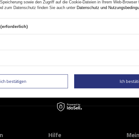
Speicherung sowie den Zugriff auf die Cookie-Dateien in Ihrem Web-Browser 
d zum Datenschutz finden Sie auch unter
Datenschutz und Nutzungsbeding
(erforderlich)
Geben Sie Ihre E-Mail
 und Sonderangebote informiert zu
Kontaktformular Ich stimme der Verarbeitung mei
lich bestätigen
Ich bestäti
on
Hilfe
Mein