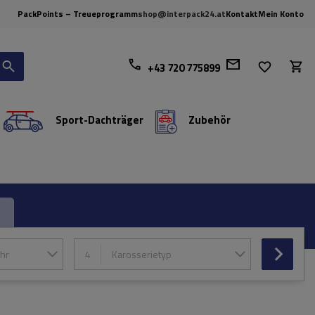
PackPoints – Treueprogramm
shop@interpack24.at
Kontakt
Mein Konto
+43 720 775899
Sport-Dachträger
Zubehör
hr
4
Karosserietyp