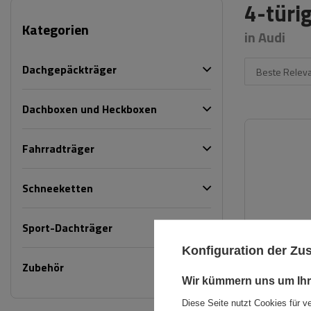
4-türi
Kategorien
in Audi
Dachgepäckträger
Beste Relev
Dachboxen und Heckboxen
Fahrradträger
Schneeketten
Sport-Dachträger
Konfiguration der Z
Zubehör
Wir kümmern uns um Ihr
Diese Seite nutzt Cookies für v