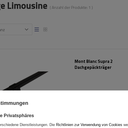
ge Limousine
( Anzahl der Produkte:
1
)
anz
Mont Blanc Supra 2
Dachgepäckträger
ustimmungen
e Privatsphäres
erschiedene Dienstleistungen. Die
Richtlinien zur Verwendung von Cookies
wer