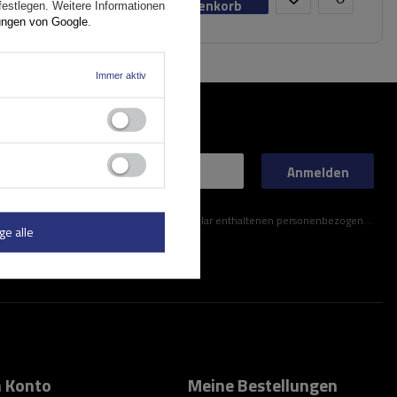
Warenkorb
festlegen. Weitere Informationen
ungen von Google
.
Immer aktiv
Anmelden
ner im Kontaktformular enthaltenen personenbezogenen Daten gemäß der Verordnung (EU) des Europäischen Parlaments und des Rates zu.
ge alle
 Konto
Meine Bestellungen