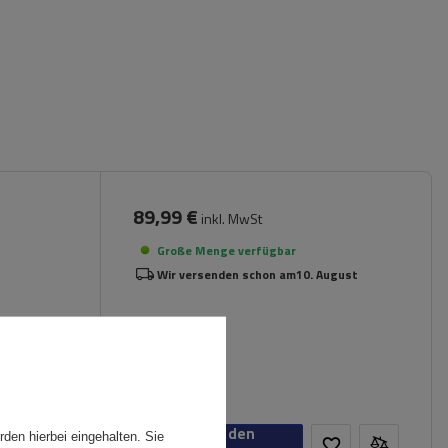
89,99 €
inkl. MwSt
Große Menge verfügbar
Wir versenden schon am
10. August
In den
den hierbei eingehalten. Sie