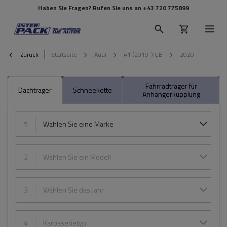
Haben Sie Fragen? Rufen Sie uns an
+43 720 775899
Zurück
Startseite
Audi
A1 (2019-) GB
2020
Fahrradträger für
Dachträger
Schneekette
Anhängerkupplung
1
Wählen Sie eine Marke
2
Wählen Sie ein Modell
3
Wählen Sie das Jahr
4
Karosserietyp