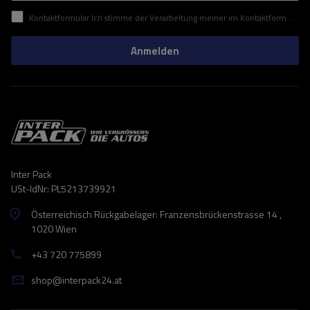
Kontaktformular Ich stimme der Verarbeitung meiner im Kontaktformular enthaltenen personenbezogenen Daten gemäß der Verordnung (EU) des Europäischen Parlaments und des Rates zu.
Anmelden
Inter Pack
USt-IdNr: PL5213739921
Österreichisch Rückgabelager: Franzensbrückenstrasse 14 ,
1020 Wien
+43 720 775899
shop@interpack24.at