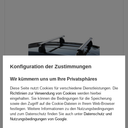
Konfiguration der Zustimmungen
Wir kümmern uns um Ihre Privatsphäres
Diese Seite nutzt Cookies für verschiedene Dienstleistungen. Die
G3 Pacific Aero 64.230-68.129 Aluminium-Dachträger
Richtlinien zur Verwendung von Cookies
werden hierbei
eingehalten. Sie können die Bedingungen für die Speicherung
sowie den Zugriff auf die Cookie-Dateien in Ihrem Web-Browser
festlegen. Weitere Informationen zu den Nutzungsbedingungen
191,09 €
inkl. MwSt
und zum Datenschutz finden Sie auch unter
Datenschutz und
Nutzungsbedingungen von Google
.
Geringe Menge vorhanden
Wir versenden schon am
7. August