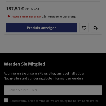
137,51 €
inkl. MwSt
Aktuell nicht lieferbar
Individuelle Lieferung
Produkt anzeigen
Werden Sie Mitglied
Abonnieren Sie unseren Newsletter, um regelmäßig über
Neuigkeiten und Sonderangebote informiert zu werden.
Geben Sie Ihre E-Mail
Kontaktformular Ich stimme der Verarbeitung meiner im Kontaktformular enthaltenen personenbezogenen Daten gemäß der Verordnung (EU) des Europäischen Parlaments und des Rates zu.