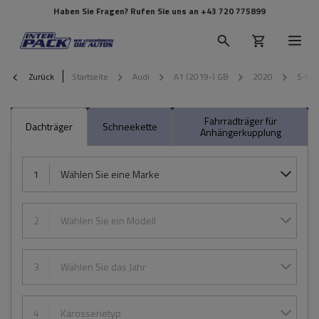
Haben Sie Fragen? Rufen Sie uns an
+43 720 775899
Zurück
Startseite
Audi
A1 (2019-) GB
2020
5-tür
Fahrradträger für
Dachträger
Schneekette
Anhängerkupplung
1
Wählen Sie eine Marke
2
Wählen Sie ein Modell
3
Wählen Sie das Jahr
4
Karosserietyp