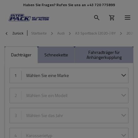
Haben Sie Fragen? Rufen Sie uns an
+43 720 775899
Zurück
Startseite
Audi
A3 Sportback (2020-) 8Y
2020
Fahrradträger für
Dachträger
Schneekette
Anhängerkupplung
1
Wählen Sie eine Marke
2
Wählen Sie ein Modell
3
Wählen Sie das Jahr
4
Karosserietyp