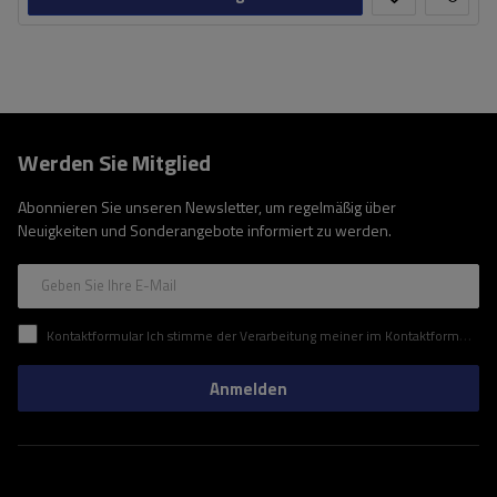
Werden Sie Mitglied
Abonnieren Sie unseren Newsletter, um regelmäßig über
Neuigkeiten und Sonderangebote informiert zu werden.
Geben Sie Ihre E-Mail
Kontaktformular Ich stimme der Verarbeitung meiner im Kontaktformular enthaltenen personenbezogenen Daten gemäß der Verordnung (EU) des Europäischen Parlaments und des Rates zu.
Anmelden