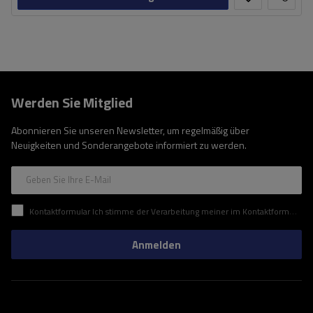
Werden Sie Mitglied
Abonnieren Sie unseren Newsletter, um regelmäßig über
Neuigkeiten und Sonderangebote informiert zu werden.
Geben Sie Ihre E-Mail
Kontaktformular Ich stimme der Verarbeitung meiner im Kontaktformular enthaltenen personenbezogenen Daten gemäß der Verordnung (EU) des Europäischen Parlaments und des Rates zu.
Anmelden