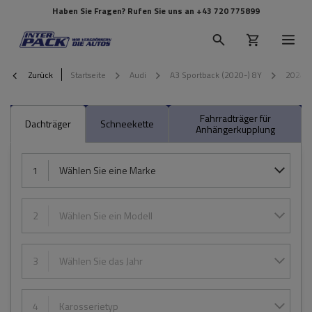
Haben Sie Fragen? Rufen Sie uns an
+43 720 775899
Zurück
Startseite
Audi
A3 Sportback (2020-) 8Y
2024
Fahrradträger für
Dachträger
Schneekette
Anhängerkupplung
1
Wählen Sie eine Marke
2
Wählen Sie ein Modell
3
Wählen Sie das Jahr
4
Karosserietyp