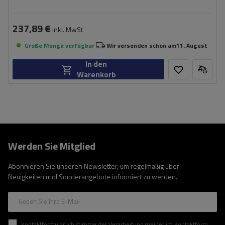
237,89 €
inkl. MwSt
Große Menge verfügbar
Wir versenden schon am
11. August
In den
Warenkorb
Werden Sie Mitglied
Abonnieren Sie unseren Newsletter, um regelmäßig über
Neuigkeiten und Sonderangebote informiert zu werden.
Geben Sie Ihre E-Mail
Kontaktformular Ich stimme der Verarbeitung meiner im Kontaktformular enthaltenen personenbezogenen Daten gemäß der Verordnung (EU) des Europäischen Parlaments und des Rates zu.