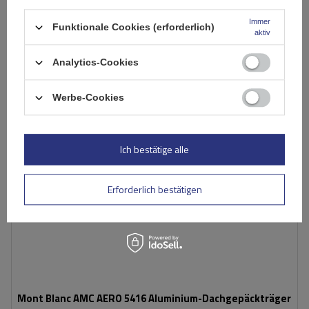
Große Menge verfügbar
Wir versenden schon am
11. August
Immer
In den
Funktionale Cookies (erforderlich)
aktiv
Warenkorb
Analytics-Cookies
Werbe-Cookies
Ich bestätige alle
Erforderlich bestätigen
Mont Blanc AMC AERO 5416 Aluminium-Dachgepäckträger