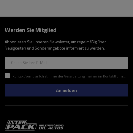
Werden Sie Mitglied
Abonnieren Sie unseren Newsletter, um regelmäßig über
Neuigkeiten und Sonderangebote informiert zu werden.
Geben Sie Ihre E-Mail
Kontaktformular Ich stimme der Verarbeitung meiner im Kontaktformular enthaltenen personenbezogenen Daten gemäß der Verordnung (EU) des Europäischen Parlaments und des Rates zu.
Anmelden