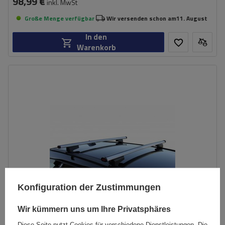
98,99 €
inkl. MwSt
Große Menge verfügbar
Wir versenden schon am
11. August
In den
Warenkorb
Konfiguration der Zustimmungen
Wir kümmern uns um Ihre Privatsphäres
Diese Seite nutzt Cookies für verschiedene Dienstleistungen. Die