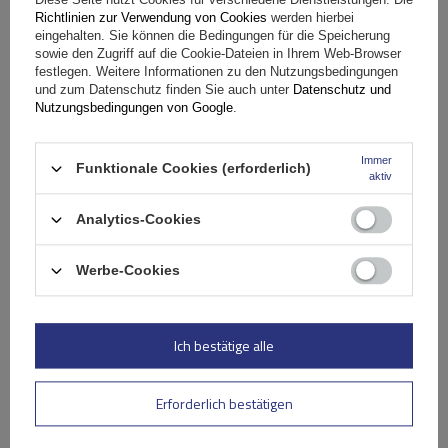
G3 CL 60.130 Universal-Dachträger für traditionelle und
Richtlinien zur Verwendung von Cookies
werden hierbei
eingehalten. Sie können die Bedingungen für die Speicherung
integrierte Aluminiumschienen
sowie den Zugriff auf die Cookie-Dateien in Ihrem Web-Browser
festlegen. Weitere Informationen zu den Nutzungsbedingungen
und zum Datenschutz finden Sie auch unter
Datenschutz und
119,99 €
Nutzungsbedingungen von Google
.
inkl. MwSt
Große Menge verfügbar
Wir versenden schon am
11. August
Immer
Funktionale Cookies (erforderlich)
aktiv
In den
Warenkorb
Analytics-Cookies
Werbe-Cookies
Ich bestätige alle
Erforderlich bestätigen