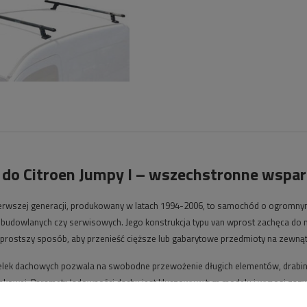
 do Citroen Jumpy I – wszechstronne wsparc
ierwszej generacji, produkowany w latach 1994-2006, to samochód o ogromnym
 budowlanych czy serwisowych. Jego konstrukcja typu van wprost zachęca do 
prostszy sposób, aby przenieść cięższe lub gabarytowe przedmioty na zewnąt
lek dachowych pozwala na swobodne przewożenie długich elementów, drabiny, r
unkowej. Parametr ładowności dachu jest kluczowy w tym modelu i wynosi zaz
tnej wersji wyposażenia i zaleceń producenta auta. Prawidłowy dobór akceso