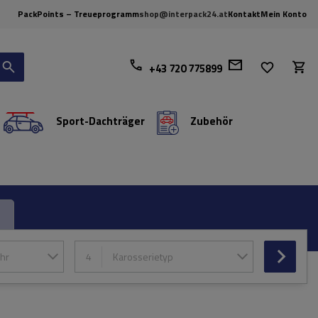
PackPoints – Treueprogramm
shop@interpack24.at
Kontakt
Mein Konto
+43 720 775899
Sport-Dachträger
Zubehör
hr
4
Karosserietyp