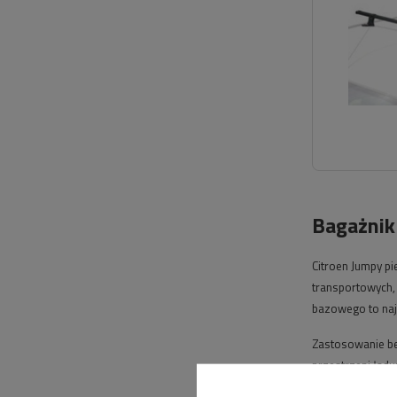
Bagażnik
Citroen Jumpy p
transportowych,
bazowego to naj
Zastosowanie be
przestrzeni ład
specyfiki konkre