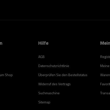
on
Hilfe
Mein
AGB
Regist
Datenschutzrichtlinie
Meine
zum Shop
Überprüfen Sie den Bestellstatus
Waren
Widerruf des Vertrags
Favori
Suchmaschine
Transa
Sitemap