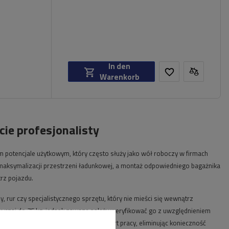
In den
Warenkorb
ie profesjonalisty
 potencjale użytkowym, który często służy jako wół roboczy w firmach
maksymalizacji przestrzeni ładunkowej, a montaż odpowiedniego bagażnika
rz pojazdu.
ur czy specjalistycznego sprzętu, który nie mieści się wewnątrz
wyczaj do 75 kg, jednak zawsze należy weryfikować go z uwzględnieniem
riów bazowych znacząco podnosi komfort pracy, eliminując konieczność