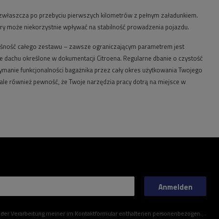
zwłaszcza po przebyciu pierwszych kilometrów z pełnym załadunkiem.
óry może niekorzystnie wpływać na stabilność prowadzenia pojazdu.
 nośność całego zestawu – zawsze ograniczającym parametrem jest
 dachu określone w dokumentacji Citroena. Regularne dbanie o czystość
zymanie funkcjonalności bagażnika przez cały okres użytkowania Twojego
 ale również pewność, że Twoje narzędzia pracy dotrą na miejsce w
Anmelden
ner im Kontaktformular enthaltenen personenbezogenen Daten gemäß der Verordnung (EU) des Europäischen Parlaments und des Rates zu.