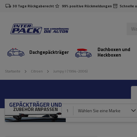
30 Tage Rückgaberecht
99% positive Rückmeldungen
Schnelle 
Dachboxen und
Dachgepäckträger
Heckboxen
Startseite
Citroen
Jumpy I (1994-2006)
GEPÄCKTRÄGER UND
ZUBEHÖR ANPASSEN
1
Wählen Sie eine Marke