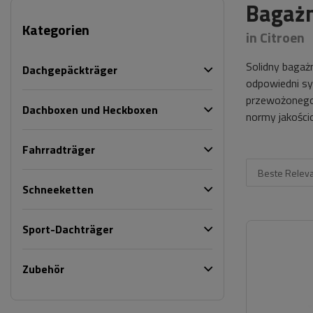
Bagażn
Kategorien
in Citroen
Solidny bagaż
Dachgepäckträger
odpowiedni sy
przewożonego ł
Dachboxen und Heckboxen
normy jakości
Fahrradträger
Beste Relev
Schneeketten
Sport-Dachträger
Zubehör