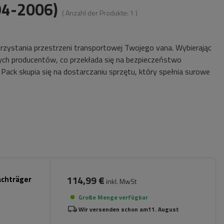
94-2006)
( Anzahl der Produkte:
1
)
ystania przestrzeni transportowej Twojego vana. Wybierając
ch producentów, co przekłada się na bezpieczeństwo
 Pack skupia się na dostarczaniu sprzętu, który spełnia surowe
114,99 €
achträger
inkl. MwSt
Große Menge verfügbar
Wir versenden schon am
11. August