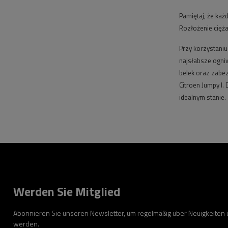
Pamiętaj, że ka
Rozłożenie cięż
Przy korzystani
najsłabsze ogni
belek oraz zabez
Citroen Jumpy I.
idealnym stanie.
Werden Sie Mitglied
Abonnieren Sie unseren Newsletter, um regelmäßig über Neuigkeiten
werden.