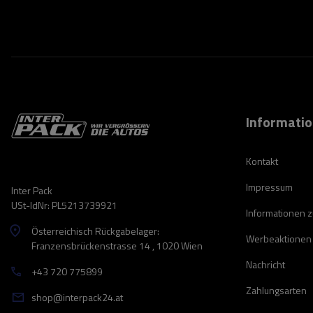
Informati
Kontakt
Impressum
Inter Pack
USt-IdNr: PL5213739921
Informationen 
Österreichisch Rückgabelager:
Werbeaktionen
Franzensbrückenstrasse 14 , 1020 Wien
Nachricht
+43 720 775899
Zahlungsarten
shop@interpack24.at