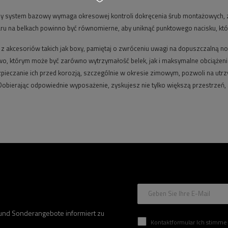
żdy system bazowy wymaga okresowej kontroli dokręcenia śrub montażowych, 
aru na belkach powinno być równomierne, aby uniknąć punktowego nacisku, kt
u z akcesoriów takich jak boxy, pamiętaj o zwróceniu uwagi na dopuszczalną
wo, którym może być zarówno wytrzymałość belek, jak i maksymalne obciążenie
pieczanie ich przed korozją, szczególnie w okresie zimowym, pozwoli na utr
 Dobierając odpowiednie wyposażenie, zyskujesz nie tylko większą przestrzeń,
Geben Sie Ihre E-Mail
 und Sonderangebote informiert zu
Kontaktformular Ich stimme der Verarbeitung mei