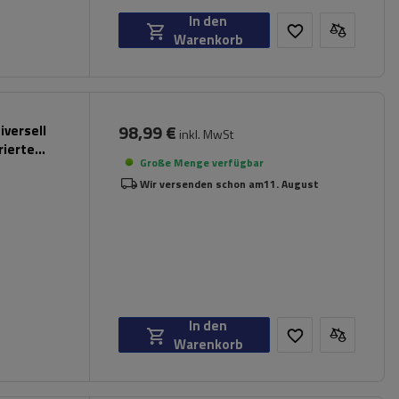
In den
Warenkorb
98,99 €
iversell
inkl. MwSt
rierte
Große Menge verfügbar
Wir versenden schon am
11. August
In den
Warenkorb