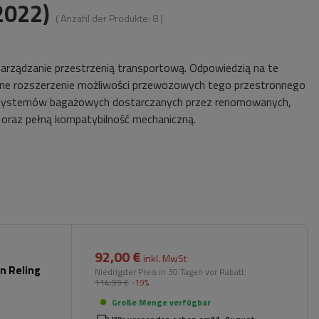
2022)
( Anzahl der Produkte:
8
)
arządzanie przestrzenią transportową. Odpowiedzią na te
zne rozszerzenie możliwości przewozowych tego przestronnego
u systemów bagażowych dostarczanych przez renomowanych,
raz pełną kompatybilność mechaniczną.
92,00 €
inkl. MwSt
n Reling
Niedrigster Preis in 30 Tagen vor Rabatt:
114,99 €
-19%
Große Menge verfügbar