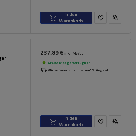
In den
Warenkorb
237,89 €
inkl. MwSt
ger
Große Menge verfügbar
Wir versenden schon am
11. August
In den
Warenkorb