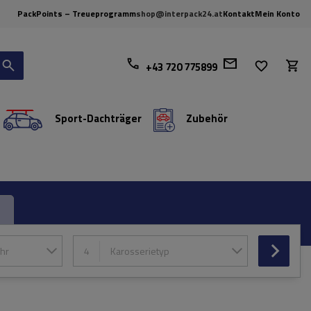
PackPoints – Treueprogramm
shop@interpack24.at
Kontakt
Mein Konto
+43 720 775899
Sport-Dachträger
Zubehör
hr
4
Karosserietyp