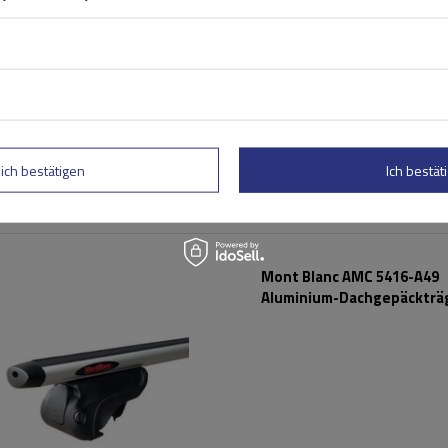
lich bestätigen
Ich bestäti
Mont Blanc AMC 5416-A49
Aluminium-Dachgepäckträg
integrierte Schienen