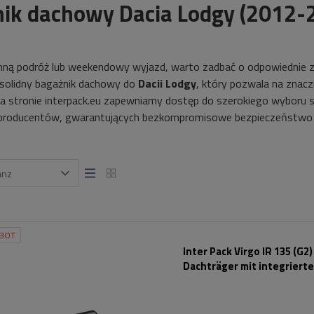
ik dachowy Dacia Lodgy (2012-
inną podróż lub weekendowy wyjazd, warto zadbać o odpowiednie z
 solidny bagażnik dachowy do
Dacii Lodgy
, który pozwala na znac
a stronie interpack.eu zapewniamy dostęp do szerokiego wybor
 producentów, gwarantujących bezkompromisowe bezpieczeństwo o
anz
BOT
Inter Pack Virgo IR 135 (G2)
Dachträger mit integrierte