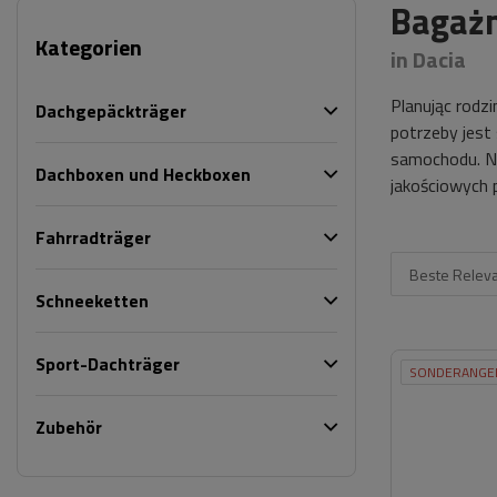
Bagażn
Kategorien
in Dacia
Planując rodz
Dachgepäckträger
potrzeby jest
samochodu. N
Dachboxen und Heckboxen
jakościowych
Fahrradträger
Beste Relev
Schneeketten
Sport-Dachträger
SONDERANGE
Zubehör