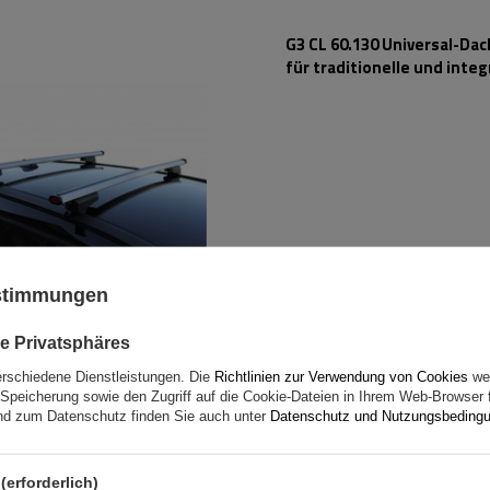
G3 CL 60.130 Universal-Da
für traditionelle und integ
Aluminiumschienen
ustimmungen
e Privatsphäres
erschiedene Dienstleistungen. Die
Richtlinien zur Verwendung von Cookies
wer
Speicherung sowie den Zugriff auf die Cookie-Dateien in Ihrem Web-Browser 
G3 Airflow 60.230 Dachträg
d zum Datenschutz finden Sie auch unter
Datenschutz und Nutzungsbeding
traditionelle und integrie
Aluminiumschienen
(erforderlich)