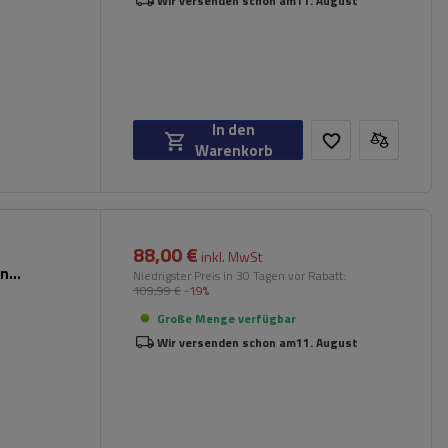
Wir versenden schon am
11. August
In den
Warenkorb
88,00 €
inkl. MwSt
en
Niedrigster Preis in 30 Tagen vor Rabatt:
109,99 €
-19%
Große Menge verfügbar
Wir versenden schon am
11. August