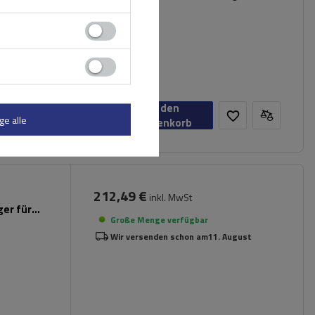
In den
ge alle
Warenkorb
212,49 €
inkl. MwSt
er für
Große Menge verfügbar
Wir versenden schon am
11. August