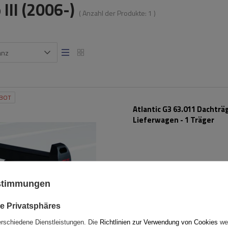
III (2006-)
( Anzahl der Produkte:
1
)
anz
BOT
Atlantic G3 63.011 Dachträ
Lieferwagen - 1 Träger
ustimmungen
e Privatsphäres
erschiedene Dienstleistungen. Die
Richtlinien zur Verwendung von Cookies
wer