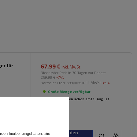
67,99 €
ger für
inkl. MwSt
Niedrigster Preis in 30 Tagen vor Rabatt:
269,99 €
-74%
inkl. MwSt
Normaler Preis:
599,00 €
-89%
Große Menge verfügbar
Wir versenden schon am
11. August
In den
den hierbei eingehalten. Sie