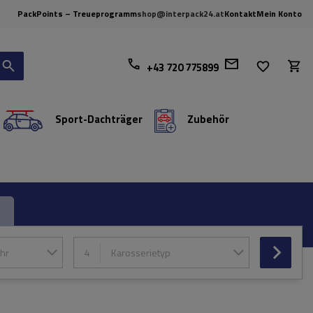
PackPoints – Treueprogramm
shop@interpack24.at
Kontakt
Mein Konto
+43 720 775899
Sport-Dachträger
Zubehör
hr
4
Karosserietyp