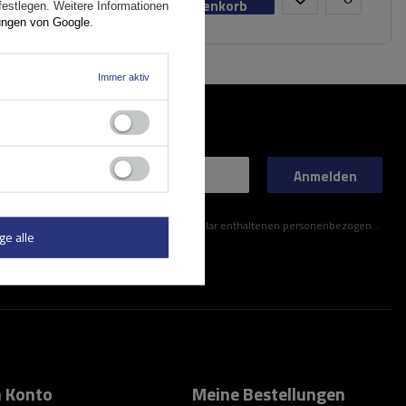
Warenkorb
festlegen. Weitere Informationen
ungen von Google
.
Immer aktiv
Anmelden
ner im Kontaktformular enthaltenen personenbezogenen Daten gemäß der Verordnung (EU) des Europäischen Parlaments und des Rates zu.
ge alle
 Konto
Meine Bestellungen