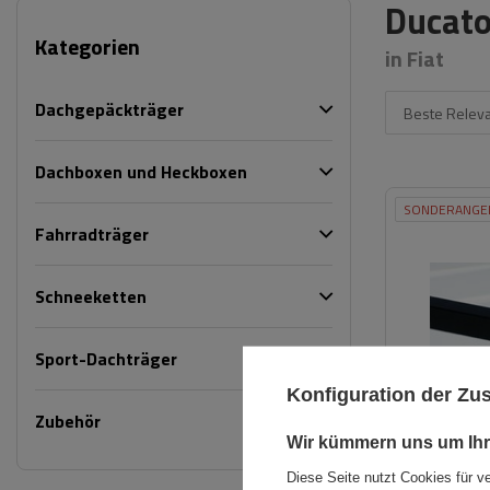
Ducato 
Kategorien
in Fiat
Dachgepäckträger
Beste Relev
Dachboxen und Heckboxen
SONDERANGE
Fahrradträger
Schneeketten
Sport-Dachträger
Konfiguration der Z
Zubehör
Wir kümmern uns um Ihr
Diese Seite nutzt Cookies für v