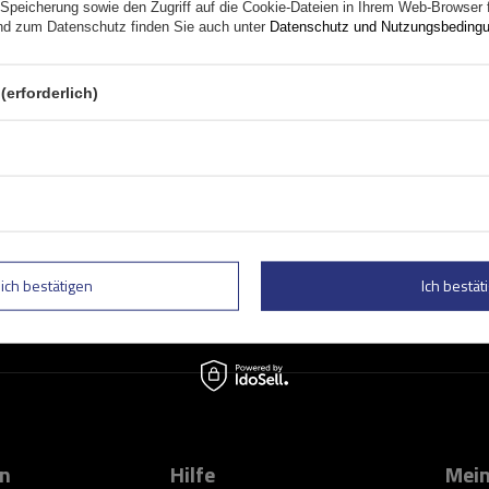
Speicherung sowie den Zugriff auf die Cookie-Dateien in Ihrem Web-Browser 
d zum Datenschutz finden Sie auch unter
Datenschutz und Nutzungsbeding
(erforderlich)
Geben Sie Ihre E-Mail
 und Sonderangebote informiert zu
Kontaktformular Ich stimme der Verarbeitung mei
lich bestätigen
Ich bestäti
on
Hilfe
Mein