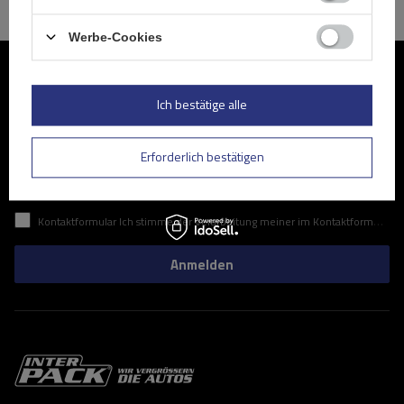
Werbe-Cookies
Werden Sie Mitglied
Ich bestätige alle
Abonnieren Sie unseren Newsletter, um regelmäßig über
Neuigkeiten und Sonderangebote informiert zu werden.
Erforderlich bestätigen
Geben Sie Ihre E-Mail
Kontaktformular Ich stimme der Verarbeitung meiner im Kontaktformular enthaltenen personenbezogenen Daten gemäß der Verordnung (EU) des Europäischen Parlaments und des Rates zu.
Anmelden