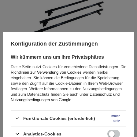
Konfiguration der Zustimmungen
Wir kümmern uns um Ihre Privatsphäres
Diese Seite nutzt Cookies für verschiedene Dienstleistungen. Die
Mont Blanc Pro Rack 308 Dachgepäckträger
Richtlinien zur Verwendung von Cookies
werden hierbei
eingehalten. Sie können die Bedingungen für die Speicherung
sowie den Zugriff auf die Cookie-Dateien in Ihrem Web-Browser
festlegen. Weitere Informationen zu den Nutzungsbedingungen
174,99 €
inkl. MwSt
und zum Datenschutz finden Sie auch unter
Datenschutz und
Nutzungsbedingungen von Google
.
Große Menge verfügbar
Wir versenden schon am
11. August
In den
Immer
Funktionale Cookies (erforderlich)
Warenkorb
aktiv
Analytics-Cookies