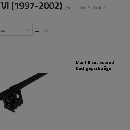
 VI (1997-2002)
( Anzahl der Produkte:
4
)
anz
Mont Blanc Supra 2
Dachgepäckträger