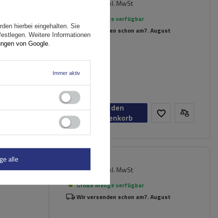
181,49 €
inkl. MwSt
ger
Große Menge verfügbar
den hierbei eingehalten. Sie
Wir versenden schon am
7. August
festlegen. Weitere Informationen
ungen von Google
.
Immer aktiv
In den
Warenkorb
ge alle
217,19 €
inkl. MwSt
Große Menge verfügbar
Wir versenden schon am
7. August