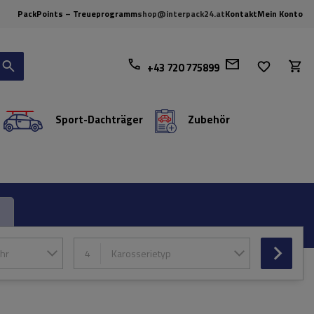
PackPoints – Treueprogramm
shop@interpack24.at
Kontakt
Mein Konto
+43 720 775899
Sport-Dachträger
Zubehör
hr
4
Karosserietyp