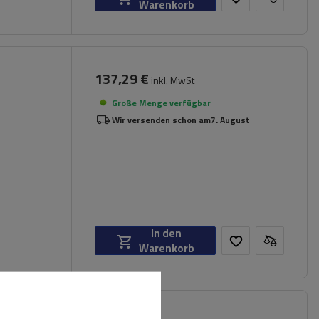
Warenkorb
137,29 €
inkl. MwSt
Große Menge verfügbar
Wir versenden schon am
7. August
In den
Warenkorb