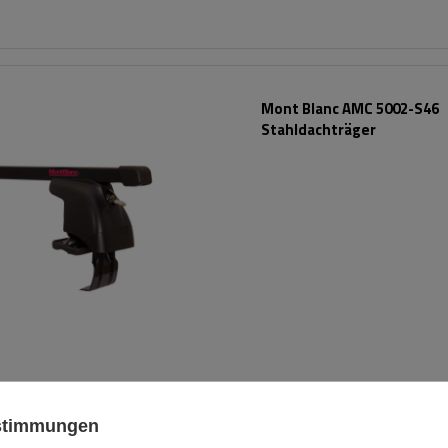
Mont Blanc AMC 5002-S46
Stahldachträger
ustimmungen