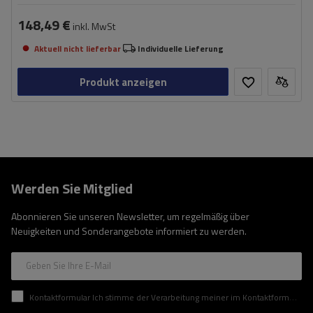
148,49 €
inkl. MwSt
Aktuell nicht lieferbar
Individuelle Lieferung
Produkt anzeigen
Werden Sie Mitglied
Abonnieren Sie unseren Newsletter, um regelmäßig über
Neuigkeiten und Sonderangebote informiert zu werden.
Geben Sie Ihre E-Mail
Kontaktformular Ich stimme der Verarbeitung meiner im Kontaktformular enthaltenen personenbezogenen Daten gemäß der Verordnung (EU) des Europäischen Parlaments und des Rates zu.