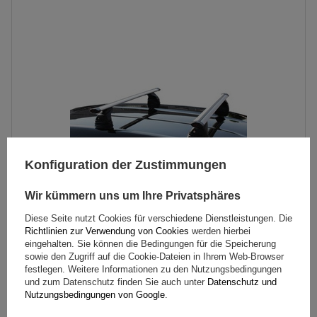
Konfiguration der Zustimmungen
Wir kümmern uns um Ihre Privatsphäres
Diese Seite nutzt Cookies für verschiedene Dienstleistungen. Die
G3 Pacific Aero Dachträger 64.230-68.089 Aluminium
Richtlinien zur Verwendung von Cookies
werden hierbei
eingehalten. Sie können die Bedingungen für die Speicherung
sowie den Zugriff auf die Cookie-Dateien in Ihrem Web-Browser
festlegen. Weitere Informationen zu den Nutzungsbedingungen
203,99 €
inkl. MwSt
und zum Datenschutz finden Sie auch unter
Datenschutz und
Nutzungsbedingungen von Google
.
Große Menge verfügbar
Wir versenden schon am
11. August