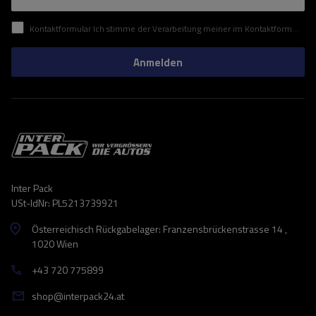
Kontaktformular Ich stimme der Verarbeitung meiner im Kontaktformular enthaltenen personenbezogenen Daten gemäß der Verordnung (EU) des Europäischen Parlaments und des Rates zu.
Anmelden
Inter Pack
USt-IdNr: PL5213739921
Österreichisch Rückgabelager: Franzensbrückenstrasse 14 ,
1020 Wien
+43 720 775899
shop@interpack24.at