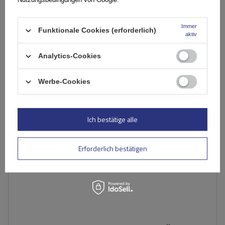
Große Menge verfügbar
Wir versenden schon am
10. August
Immer
In den
Funktionale Cookies (erforderlich)
aktiv
Warenkorb
Analytics-Cookies
Werbe-Cookies
Ich bestätige alle
Erforderlich bestätigen