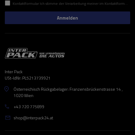
Kontaktformular Ich stimme der Verarbeitung meiner im Kontaktformular enthaltenen personenbezogenen Daten gemäß der Verordnung (EU) des Europäischen Parlaments und des Rates zu.
Anmelden
Inter Pack
USt-IdNr: PL5213739921
Österreichisch Rückgabelager: Franzensbrückenstrasse 14 ,
1020 Wien
+43 720 775899
shop@interpack24.at