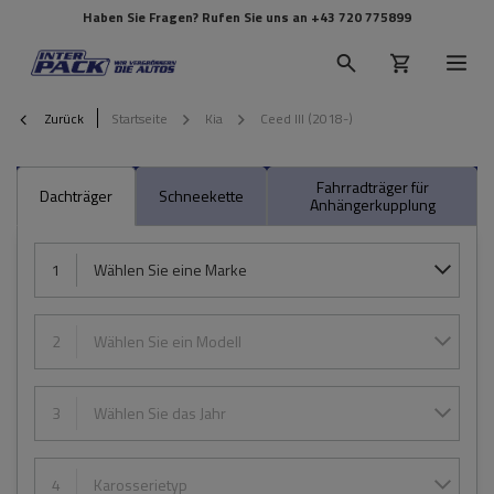
Haben Sie Fragen? Rufen Sie uns an
+43 720 775899
Zurück
Startseite
Kia
Ceed III (2018-)
Fahrradträger für
Dachträger
Schneekette
Anhängerkupplung
1
Wählen Sie eine Marke
2
Wählen Sie ein Modell
3
Wählen Sie das Jahr
4
Karosserietyp