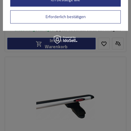
Erforderlich bestätigen
181,49 €
inkl. MwSt
Große Menge verfügbar
Wir versenden schon am
11. August
In den
Warenkorb