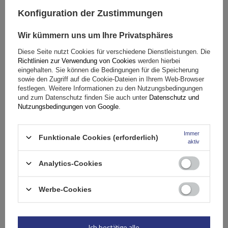
Große Menge verfügbar
Wir versenden schon am
11. August
Konfiguration der Zustimmungen
In den
Warenkorb
Wir kümmern uns um Ihre Privatsphäres
Diese Seite nutzt Cookies für verschiedene Dienstleistungen. Die
Richtlinien zur Verwendung von Cookies
werden hierbei
eingehalten. Sie können die Bedingungen für die Speicherung
sowie den Zugriff auf die Cookie-Dateien in Ihrem Web-Browser
festlegen. Weitere Informationen zu den Nutzungsbedingungen
und zum Datenschutz finden Sie auch unter
Datenschutz und
Nutzungsbedingungen von Google
.
Immer
Funktionale Cookies (erforderlich)
aktiv
Analytics-Cookies
Werbe-Cookies
Mont Blanc AMC 5105-A46 Aluminium-Dachgepäckträger
Ich bestätige alle