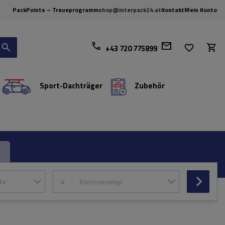
PackPoints – Treueprogramm
shop@interpack24.at
Kontakt
Mein Konto
+43 720 775899
Sport-Dachträger
Zubehör
hr
4
Karosserietyp