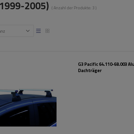
(1999-2005)
( Anzahl der Produkte:
3
)
anz
G3 Pacific 64.110-68.003 A
Dachträger