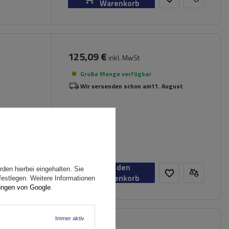
Warenkorb
125,09 €
inkl. MwSt
Große Menge verfügbar
Wir versenden schon am
11. August
In den
den hierbei eingehalten. Sie
Warenkorb
festlegen. Weitere Informationen
ungen von Google
.
Immer aktiv