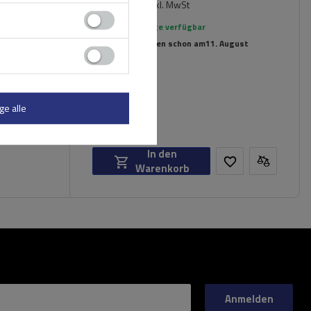
197,49 €
luminium-
inkl. MwSt
Große Menge verfügbar
Wir versenden schon am
11. August
ge alle
In den
Warenkorb
Anmelden