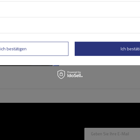
G3 Pacific 64.210-68.003 A
Dachträger
lich bestätigen
Ich bestäti
Geben Sie Ihre E-Mail