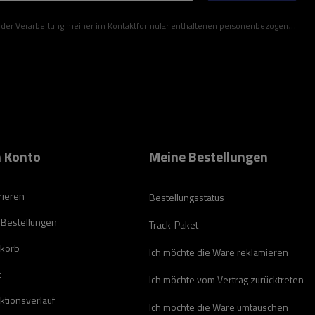
ner im Kontaktformular enthaltenen personenbezogenen Daten gemäß der Verordnung (EU) des Europäischen Parlaments und des Rates zu.
 Konto
Meine Bestellungen
rieren
Bestellungsstatus
 Bestellungen
Track-Paket
korb
Ich möchte die Ware reklamieren
t
Ich möchte vom Vertrag zurücktreten
ktionsverlauf
Ich möchte die Ware umtauschen