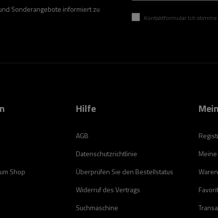
 und Sonderangebote informiert zu
Kontaktformular Ich stimme der Verarbeitung mei
on
Hilfe
Mein
AGB
Regist
Datenschutzrichtlinie
Meine
zum Shop
Überprüfen Sie den Bestellstatus
Waren
Widerruf des Vertrags
Favori
Suchmaschine
Transa