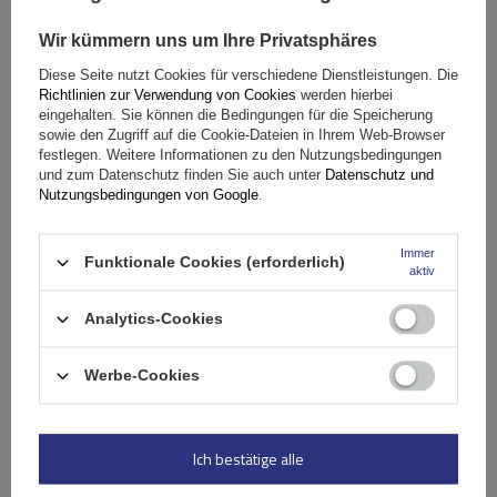
Wir kümmern uns um Ihre Privatsphäres
Diese Seite nutzt Cookies für verschiedene Dienstleistungen. Die
Mont Blanc AMC 5105 AERO Aluminium-Dachträger
Richtlinien zur Verwendung von Cookies
werden hierbei
eingehalten. Sie können die Bedingungen für die Speicherung
sowie den Zugriff auf die Cookie-Dateien in Ihrem Web-Browser
festlegen. Weitere Informationen zu den Nutzungsbedingungen
217,19 €
und zum Datenschutz finden Sie auch unter
Datenschutz und
inkl. MwSt
Nutzungsbedingungen von Google
.
Große Menge verfügbar
Wir versenden schon am
10. August
In den
Immer
Funktionale Cookies (erforderlich)
aktiv
Warenkorb
Analytics-Cookies
Werbe-Cookies
Ich bestätige alle