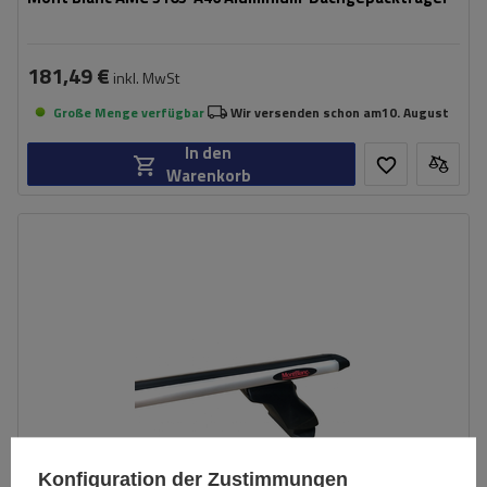
181,49 €
inkl. MwSt
Große Menge verfügbar
Wir versenden schon am
10. August
In den
Warenkorb
Konfiguration der Zustimmungen