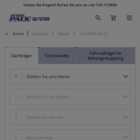
Haben Sie Fragen? Rufen Sie uns an
+43 720 775899
Zurück
Startseite
Mazda
3 II (2009-2013)
Fahrradträger für
Dachträger
Schneekette
Anhängerkupplung
1
Wählen Sie eine Marke
2
Wählen Sie ein Modell
3
Wählen Sie das Jahr
4
Karosserietyp