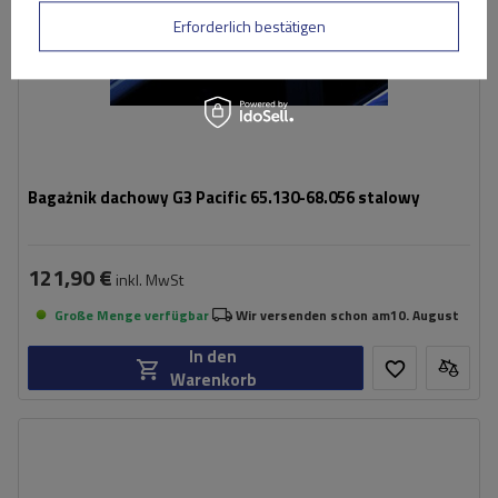
Erforderlich bestätigen
Bagażnik dachowy G3 Pacific 65.130-68.056 stalowy
121,90 €
inkl. MwSt
Große Menge verfügbar
Wir versenden schon am
10. August
In den
Warenkorb