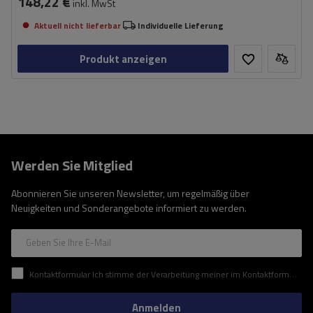
148,22 €
inkl. MwSt
Aktuell nicht lieferbar
Individuelle Lieferung
Produkt anzeigen
Werden Sie Mitglied
Abonnieren Sie unseren Newsletter, um regelmäßig über
Neuigkeiten und Sonderangebote informiert zu werden.
Geben Sie Ihre E-Mail
Kontaktformular Ich stimme der Verarbeitung meiner im Kontaktformular enthaltenen personenbezogenen Daten gemäß der Verordnung (EU) des Europäischen Parlaments und des Rates zu.
Anmelden