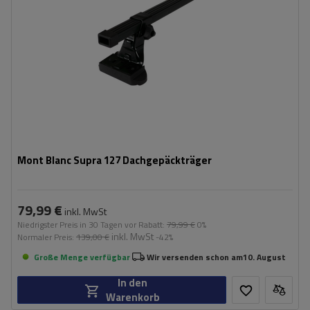
Mont Blanc Supra 127 Dachgepäckträger
79,99 €
inkl. MwSt
Niedrigster Preis in 30 Tagen vor Rabatt:
79,99 €
0%
inkl. MwSt
Normaler Preis:
139,00 €
-42%
Große Menge verfügbar
Wir versenden schon am
10. August
In den
Warenkorb