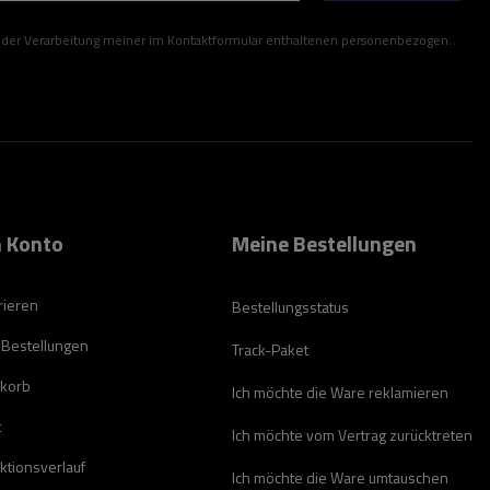
ner im Kontaktformular enthaltenen personenbezogenen Daten gemäß der Verordnung (EU) des Europäischen Parlaments und des Rates zu.
 Konto
Meine Bestellungen
rieren
Bestellungsstatus
 Bestellungen
Track-Paket
korb
Ich möchte die Ware reklamieren
t
Ich möchte vom Vertrag zurücktreten
ktionsverlauf
Ich möchte die Ware umtauschen