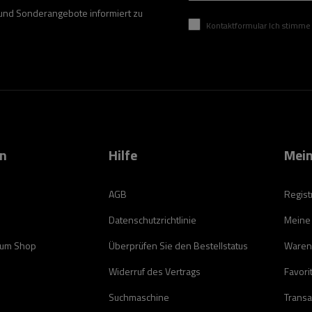
 und Sonderangebote informiert zu
Kontaktformular Ich stimme der Verarbeitung mei
on
Hilfe
Mein
AGB
Regist
Datenschutzrichtlinie
Meine
zum Shop
Überprüfen Sie den Bestellstatus
Waren
Widerruf des Vertrags
Favori
Suchmaschine
Transa