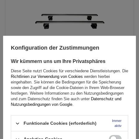
Konfiguration der Zustimmungen
Wir kümmern uns um Ihre Privatsphäres
Inter Pack Virgo FP 135 (G2) Dachgepäckträger für
Diese Seite nutzt Cookies für verschiedene Dienstleistungen. Die
Richtlinien zur Verwendung von Cookies
werden hierbei
Montagepunkte
eingehalten. Sie können die Bedingungen für die Speicherung
sowie den Zugriff auf die Cookie-Dateien in Ihrem Web-Browser
festlegen. Weitere Informationen zu den Nutzungsbedingungen
84,20 €
und zum Datenschutz finden Sie auch unter
Datenschutz und
inkl. MwSt
Nutzungsbedingungen von Google
.
Niedrigster Preis in 30 Tagen vor Rabatt:
99,00 €
-14%
Große Menge verfügbar
Wir versenden schon am
11. August
Immer
Funktionale Cookies (erforderlich)
In den
aktiv
Warenkorb