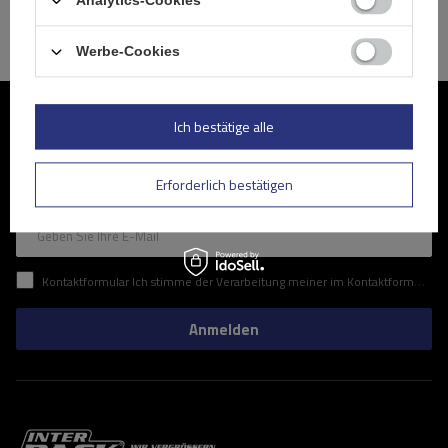
Analytics-Cookies
Werbe-Cookies
Werden Sie Mitglied
Ich bestätige alle
Abonnieren Sie unseren Newsletter, um regelmäßig über
Erforderlich bestätigen
Neuigkeiten und Sonderangebote informiert zu werden.
Geben Sie Ihre E-Mail
Kontaktformular Ich stimme der Verarbeitung meiner im Kontaktformular enthaltenen personenbezogenen Daten gemäß der Verordnung (EU) des Europäischen Parlaments und des Rates zu.
Anmelden