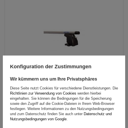
Konfiguration der Zustimmungen
Wir kümmern uns um Ihre Privatsphäres
Diese Seite nutzt Cookies für verschiedene Dienstleistungen. Die
Mont Blanc AMC 5124 Aluminium-Dachgepäckträger
Richtlinien zur Verwendung von Cookies
werden hierbei
eingehalten. Sie können die Bedingungen für die Speicherung
sowie den Zugriff auf die Cookie-Dateien in Ihrem Web-Browser
festlegen. Weitere Informationen zu den Nutzungsbedingungen
178,69 €
inkl. MwSt
und zum Datenschutz finden Sie auch unter
Datenschutz und
Nutzungsbedingungen von Google
.
Große Menge verfügbar
Wir versenden schon am
11. August