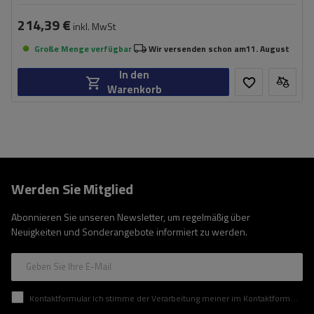
214,39 €
inkl. MwSt
Große Menge verfügbar
Wir versenden schon am
11. August
In den
Warenkorb
Werden Sie Mitglied
Abonnieren Sie unseren Newsletter, um regelmäßig über
Neuigkeiten und Sonderangebote informiert zu werden.
Geben Sie Ihre E-Mail
Kontaktformular Ich stimme der Verarbeitung meiner im Kontaktformular enthaltenen personenbezogenen Daten gemäß der Verordnung (EU) des Europäischen Parlaments und des Rates zu.