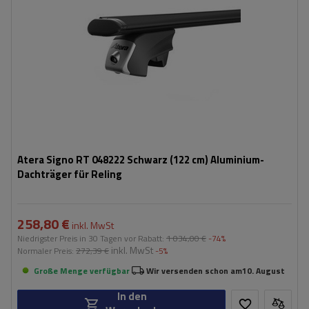
Atera Signo RT 048222 Schwarz (122 cm) Aluminium-
Dachträger für Reling
258,80 €
inkl. MwSt
Niedrigster Preis in 30 Tagen vor Rabatt:
1 034,00 €
-74%
inkl. MwSt
Normaler Preis:
272,39 €
-5%
Große Menge verfügbar
Wir versenden schon am
10. August
In den