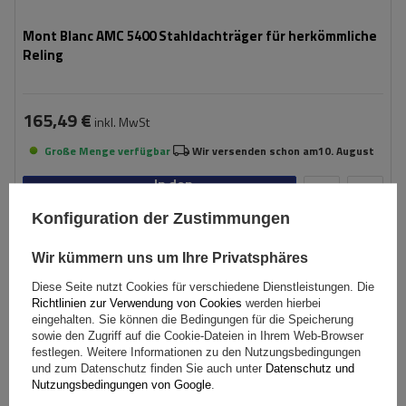
Mont Blanc AMC 5400 Stahldachträger für herkömmliche
Reling
165,49 €
inkl. MwSt
Große Menge verfügbar
Wir versenden schon am
10. August
In den
Warenkorb
Konfiguration der Zustimmungen
SONDERANGEBOT
Wir kümmern uns um Ihre Privatsphäres
Diese Seite nutzt Cookies für verschiedene Dienstleistungen. Die
Richtlinien zur Verwendung von Cookies
werden hierbei
eingehalten. Sie können die Bedingungen für die Speicherung
sowie den Zugriff auf die Cookie-Dateien in Ihrem Web-Browser
festlegen. Weitere Informationen zu den Nutzungsbedingungen
und zum Datenschutz finden Sie auch unter
Datenschutz und
Nutzungsbedingungen von Google
.