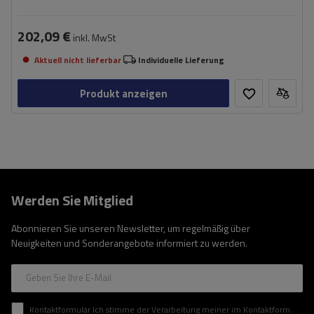
202,09 €
inkl. MwSt
Aktuell nicht lieferbar
Individuelle Lieferung
Produkt anzeigen
Werden Sie Mitglied
Abonnieren Sie unseren Newsletter, um regelmäßig über
Neuigkeiten und Sonderangebote informiert zu werden.
Geben Sie Ihre E-Mail
Kontaktformular Ich stimme der Verarbeitung meiner im Kontaktformular enthaltenen personenbezogenen Daten gemäß der Verordnung (EU) des Europäischen Parlaments und des Rates zu.