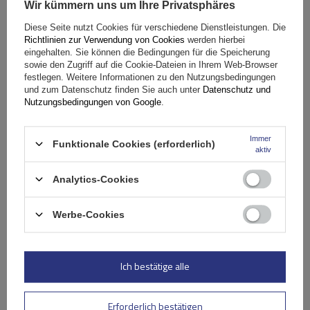
AUSVERKAUFT
Wir kümmern uns um Ihre Privatsphäres
Diese Seite nutzt Cookies für verschiedene Dienstleistungen. Die
Richtlinien zur Verwendung von Cookies
werden hierbei
eingehalten. Sie können die Bedingungen für die Speicherung
sowie den Zugriff auf die Cookie-Dateien in Ihrem Web-Browser
festlegen. Weitere Informationen zu den Nutzungsbedingungen
und zum Datenschutz finden Sie auch unter
Datenschutz und
Nutzungsbedingungen von Google
.
Immer
Funktionale Cookies (erforderlich)
aktiv
Analytics-Cookies
Werbe-Cookies
G3 Atlantic 63.030 Dachträger für Lieferwagen - 1 Träger
Ich bestätige alle
59,99 €
inkl. MwSt
Aktuell nicht lieferbar
Individuelle Lieferung
Erforderlich bestätigen