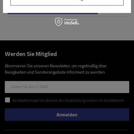
Produkt anzeigen
Werden Sie Mitglied
Abonnieren Sie unseren Newsletter, um regelmäßig über
Neuigkeiten und Sonderangebote informiert zu werden.
Geben Sie Ihre E-Mail
Kontaktformular Ich stimme der Verarbeitung meiner im Kontaktformular enthaltenen personenbezogenen Daten gemäß der Verordnung (EU) des Europäischen Parlaments und des Rates zu.
Anmelden