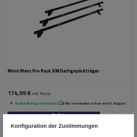
Mont Blanc Pro Rack 308 Dachgepäckträger
174,99 €
inkl. MwSt
Große Menge verfügbar
Wir versenden schon am
10. August
In den
Warenkorb
Konfiguration der Zustimmungen