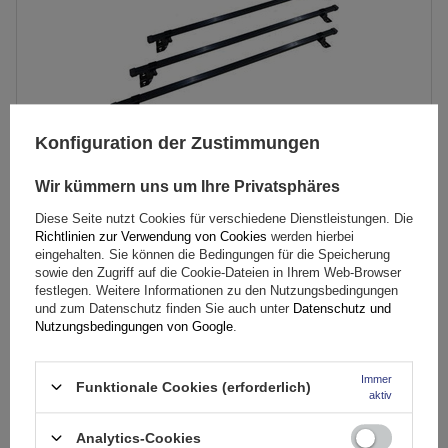
Konfiguration der Zustimmungen
Wir kümmern uns um Ihre Privatsphäres
Diese Seite nutzt Cookies für verschiedene Dienstleistungen. Die
Mont Blanc Pro Rack 308 Dachgepäckträger
Richtlinien zur Verwendung von Cookies
werden hierbei
eingehalten. Sie können die Bedingungen für die Speicherung
sowie den Zugriff auf die Cookie-Dateien in Ihrem Web-Browser
festlegen. Weitere Informationen zu den Nutzungsbedingungen
174,99 €
inkl. MwSt
und zum Datenschutz finden Sie auch unter
Datenschutz und
Nutzungsbedingungen von Google
.
Große Menge verfügbar
Wir versenden schon am
11. August
In den
Immer
Funktionale Cookies (erforderlich)
Warenkorb
aktiv
Analytics-Cookies