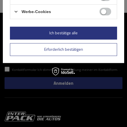
Werbe-Cookies
Werden Sie Mitglied
Ich bestätige alle
Abonnieren Sie unseren Newsletter, um regelmäßig über
Neuigkeiten und Sonderangebote informiert zu werden.
Erforderlich bestätigen
Geben Sie Ihre E-Mail
Kontaktformular Ich stimme der Verarbeitung meiner im Kontaktformular enthaltenen personenbezogenen Daten gemäß der Verordnung (EU) des Europäischen Parlaments und des Rates zu.
Anmelden