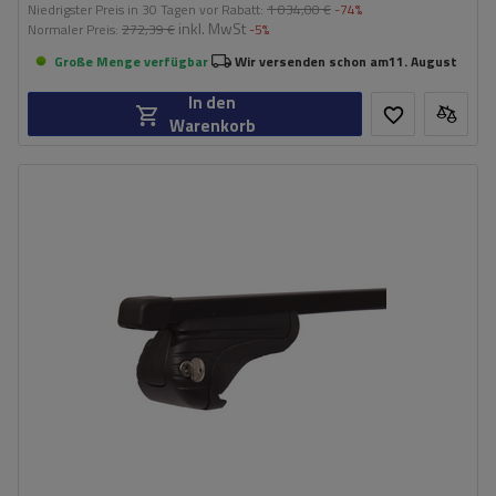
Niedrigster Preis in 30 Tagen vor Rabatt:
1 034,00 €
-74%
inkl. MwSt
Normaler Preis:
272,39 €
-5%
Große Menge verfügbar
Wir versenden schon am
11. August
In den
Warenkorb