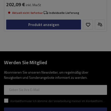
202,09 €
inkl. MwSt
Aktuell nicht lieferbar
Individuelle Lieferung
Produkt anzeigen
Werden Sie Mitglied
Abonnieren Sie unseren Newsletter, um regelmäßig über
Neuigkeiten und Sonderangebote informiert zu werden.
Geben Sie Ihre E-Mail
Kontaktformular Ich stimme der Verarbeitung meiner im Kontaktformular enthaltenen personenbezogenen Daten gemäß der Verordnung (EU) des Europäischen Parlaments und des Rates zu.