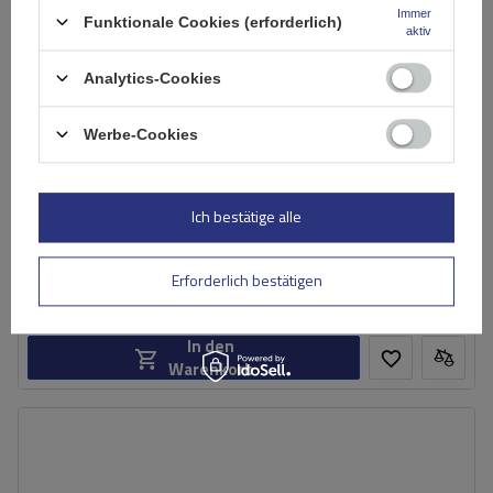
Immer
Funktionale Cookies (erforderlich)
aktiv
Analytics-Cookies
Werbe-Cookies
Mont Blanc AMC 5400-A49 Aluminium-Dachträger für
herkömmliche Reling
Ich bestätige alle
212,49 €
inkl. MwSt
Erforderlich bestätigen
Große Menge verfügbar
Wir versenden schon am
11. August
In den
Warenkorb