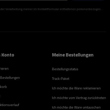
ner im Kontaktformular enthaltenen personenbezogenen Daten gemäß der Verordnung (EU) des Europäischen Parlaments und des Rates zu.
 Konto
Meine Bestellungen
rieren
Bestellungsstatus
 Bestellungen
Track-Paket
korb
Ich möchte die Ware reklamieren
t
Ich möchte vom Vertrag zurücktreten
ktionsverlauf
Ich möchte die Ware umtauschen