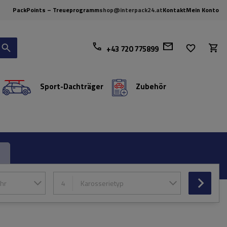
PackPoints – Treueprogramm
shop@interpack24.at
Kontakt
Mein Konto
+43 720 775899
Sport-Dachträger
Zubehör
hr
4
Karosserietyp