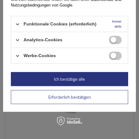
145,79 €
Nutzungsbedingungen von Google
.
inkl. MwSt
Große Menge verfügbar
Wir versenden schon am
11. August
Immer
Funktionale Cookies (erforderlich)
aktiv
In den
Warenkorb
Analytics-Cookies
AUSVERKAUFT
Werbe-Cookies
Ich bestätige alle
Erforderlich bestätigen