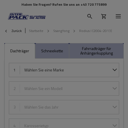
Haben Sie Fragen? Rufen Sie uns an
+43 720 775899
Zurück
Startseite
SsangYong
Rodius I (2004-2013)
Fahrradträger für
Dachträger
Schneekette
Anhängerkupplung
1
Wählen Sie eine Marke
2
Wählen Sie ein Modell
3
Wählen Sie das Jahr
4
Karosserietyp