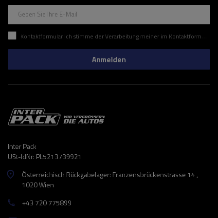
Geben Sie Ihre E-Mail
Kontaktformular Ich stimme der Verarbeitung meiner im Kontaktformular enthaltenen personenbezogenen Daten gemäß der Verordnung (EU) des Europäischen Parlaments und des Rates zu.
Anmelden
Inter Pack
USt-IdNr: PL5213739921
Österreichisch Rückgabelager: Franzensbrückenstrasse 14 ,
1020 Wien
+43 720 775899