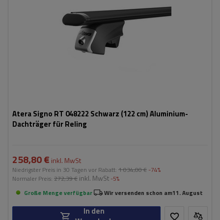
Atera Signo RT 048222 Schwarz (122 cm) Aluminium-
Dachträger für Reling
258,80 €
inkl. MwSt
Niedrigster Preis in 30 Tagen vor Rabatt:
1 034,00 €
-74%
inkl. MwSt
Normaler Preis:
272,39 €
-5%
Große Menge verfügbar
Wir versenden schon am
11. August
In den