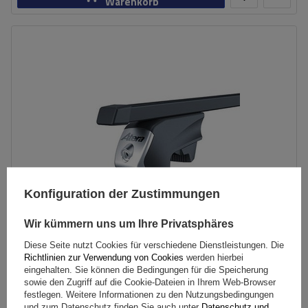
Warenkorb
Konfiguration der Zustimmungen
Wir kümmern uns um Ihre Privatsphäres
Diese Seite nutzt Cookies für verschiedene Dienstleistungen. Die
Atera RT 048422 Grundgestell (122 cm) Stahl für
Richtlinien zur Verwendung von Cookies
werden hierbei
eingehalten. Sie können die Bedingungen für die Speicherung
Geländer
sowie den Zugriff auf die Cookie-Dateien in Ihrem Web-Browser
festlegen. Weitere Informationen zu den Nutzungsbedingungen
und zum Datenschutz finden Sie auch unter
Datenschutz und