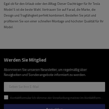
Egal ob für den Urlaub oder den Alltag: Dieser Dachträger für Ihr Tesla
Model S ist die beste Wahl. Vertrauen Sie auf Farad, die Marke, die
Design und Tragfähigkeit perfekt kombiniert. Bestellen Sie jetzt und
profitieren Sie von einer schnellen Montage und höchster Qualität für Ihr
Model.
Werden Sie Mitglied
Abonnieren Sie unseren Newsletter, um regelmäßig über
Neuigkeiten und Sonderangebote informiert zu werden.
Geben Sie Ihre E-Mail
Kontaktformular Ich stimme der Verarbeitung meiner im Kontaktformular enthaltenen personenbezogenen Daten gemäß der Verordnung (EU) des Europäischen Parlaments und des Rates zu.