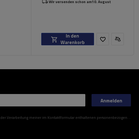
Wir versenden schon am
10. August
In den
Warenkorb
Anmelden
ner im Kontaktformular enthaltenen personenbezogenen Daten gemäß der Verordnung (EU) des Europäischen Parlaments und des Rates zu.