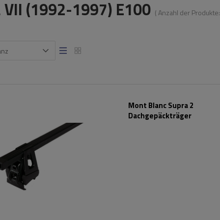
a VII (1992-1997) E100
( Anzahl der Produkte
anz
Mont Blanc Supra 2
Dachgepäckträger