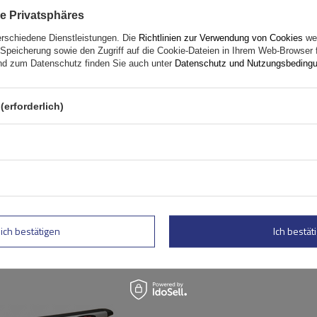
Mont Blanc AMC 5400
Stahldachträger für herk
e Privatsphäres
Reling
erschiedene Dienstleistungen. Die
Richtlinien zur Verwendung von Cookies
wer
Speicherung sowie den Zugriff auf die Cookie-Dateien in Ihrem Web-Browser 
d zum Datenschutz finden Sie auch unter
Datenschutz und Nutzungsbeding
(erforderlich)
BOT
lich bestätigen
Ich bestäti
Mont Blanc AMC 5400 AERO
Aluminium-Dachgepäckträg
herkömmliche Reling