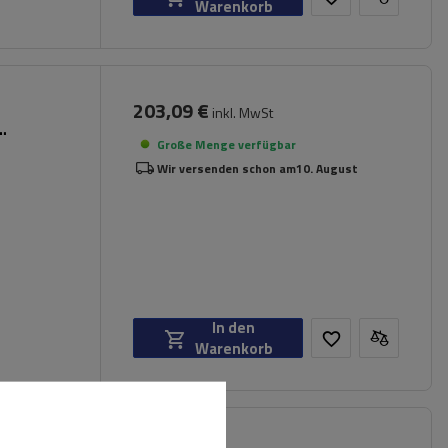
Warenkorb
203,09 €
inkl. MwSt
Große Menge verfügbar
Wir versenden schon am
10. August
In den
Warenkorb