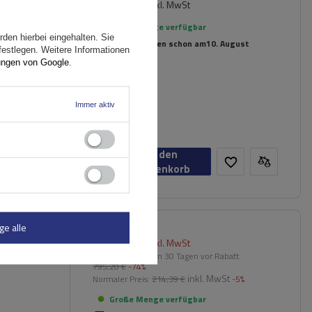
165,49 €
inkl. MwSt
ömmliche
Große Menge verfügbar
den hierbei eingehalten. Sie
Wir versenden schon am
10. August
festlegen. Weitere Informationen
ungen von Google
.
Immer aktiv
In den
Warenkorb
ge alle
203,70 €
inkl. MwSt
er für
Niedrigster Preis in 30 Tagen vor Rabatt:
795,20 €
-74%
inkl. MwSt
Normaler Preis:
214,39 €
-5%
Große Menge verfügbar