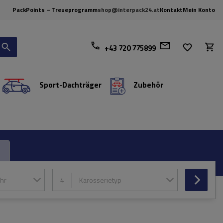
PackPoints – Treueprogramm
shop@interpack24.at
Kontakt
Mein Konto
+43 720 775899
Sport-Dachträger
Zubehör
hr
4
Karosserietyp