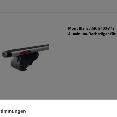
Mont Blanc AMC 5400-A43
Aluminium-Dachträger für
herkömmliche Reling
ustimmungen