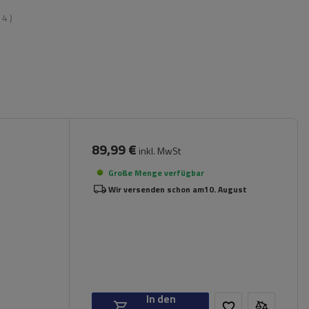
:
4
)
89,99 €
inkl. MwSt
Große Menge verfügbar
Wir versenden schon am
10. August
In den