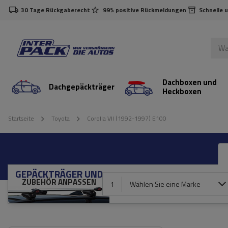
30 Tage Rückgaberecht
99% positive Rückmeldungen
Schnelle 
Dachboxen und
Dachgepäckträger
Heckboxen
Startseite
Toyota
Corolla VII (1992-1997) E100
GEPÄCKTRÄGER UND
ZUBEHÖR ANPASSEN
1
Wählen Sie eine Marke