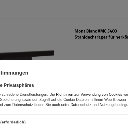
Mont Blanc AMC 5400
Stahldachträger für herk
Reling
ustimmungen
e Privatsphäres
erschiedene Dienstleistungen. Die
Richtlinien zur Verwendung von Cookies
wer
Speicherung sowie den Zugriff auf die Cookie-Dateien in Ihrem Web-Browser 
d zum Datenschutz finden Sie auch unter
Datenschutz und Nutzungsbeding
BOT
(erforderlich)