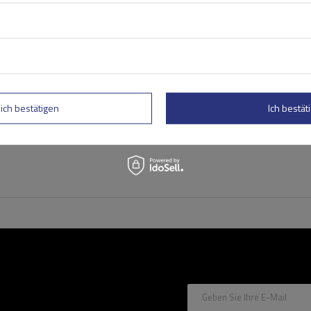
Mont Blanc AMC 5400 AERO
Aluminium-Dachgepäckträg
herkömmliche Reling
lich bestätigen
Ich bestäti
Geben Sie Ihre E-Mail