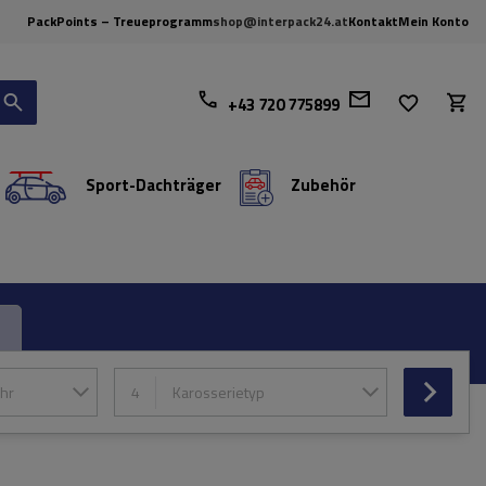
PackPoints – Treueprogramm
shop@interpack24.at
Kontakt
Mein Konto
+43 720 775899
Sport-Dachträger
Zubehör
hr
4
Karosserietyp