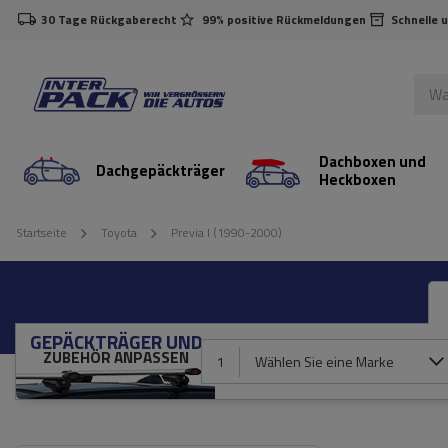
30 Tage Rückgaberecht
99% positive Rückmeldungen
Schnelle 
Dachboxen und
Dachgepäckträger
Heckboxen
Startseite
Toyota
Previa I (1990-2000)
GEPÄCKTRÄGER UND
ZUBEHÖR ANPASSEN
1
Wählen Sie eine Marke