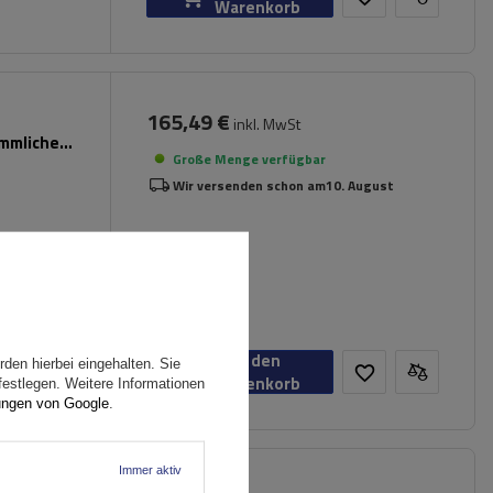
Warenkorb
165,49 €
inkl. MwSt
ömmliche
Große Menge verfügbar
Wir versenden schon am
10. August
In den
den hierbei eingehalten. Sie
Warenkorb
festlegen. Weitere Informationen
ungen von Google
.
Immer aktiv