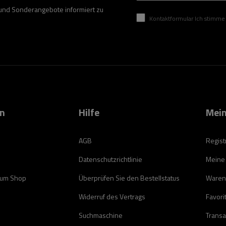
 und Sonderangebote informiert zu
Kontaktformular Ich stimme der Verarbeitung mei
on
Hilfe
Mein
AGB
Regist
Datenschutzrichtlinie
Meine
zum Shop
Überprüfen Sie den Bestellstatus
Waren
Widerruf des Vertrags
Favori
Suchmaschine
Transa