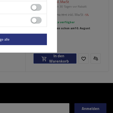
203,70 €
inkl. MwSt
er für
Niedrigster Preis in 30 Tagen vor Rabatt:
795,20 €
-74%
inkl. MwSt
Normaler Preis:
214,39 €
-5%
Große Menge verfügbar
Wir versenden schon am
10. August
ge alle
In den
Warenkorb
Anmelden