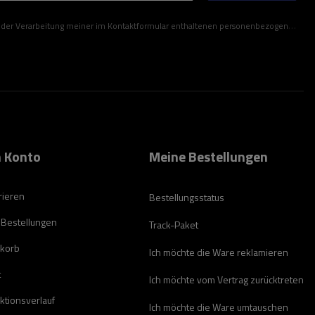
ner im Kontaktformular enthaltenen personenbezogenen Daten gemäß der Verordnung (EU) des Europäischen Parlaments und des Rates zu.
 Konto
Meine Bestellungen
rieren
Bestellungsstatus
 Bestellungen
Track-Paket
korb
Ich möchte die Ware reklamieren
t
Ich möchte vom Vertrag zurücktreten
ktionsverlauf
Ich möchte die Ware umtauschen