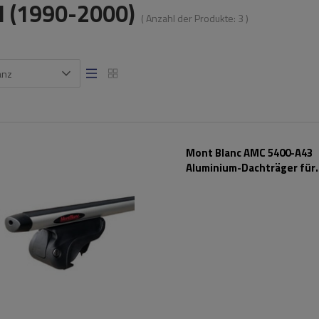
 I (1990-2000)
( Anzahl der Produkte:
3
)
anz
Mont Blanc AMC 5400-A43
Aluminium-Dachträger für
herkömmliche Reling