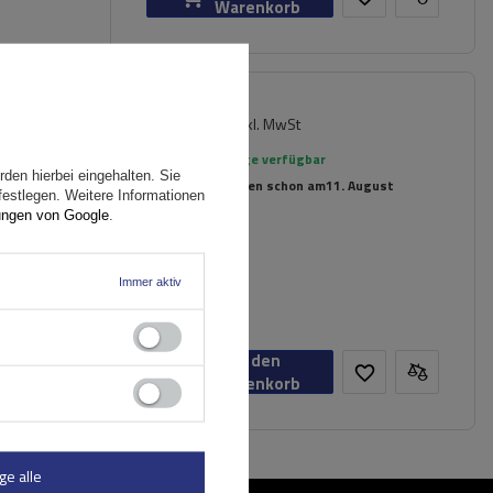
Warenkorb
179,99 €
inkl. MwSt
er
Große Menge verfügbar
den hierbei eingehalten. Sie
Wir versenden schon am
11. August
festlegen. Weitere Informationen
ungen von Google
.
n
Immer aktiv
In den
Warenkorb
ge alle