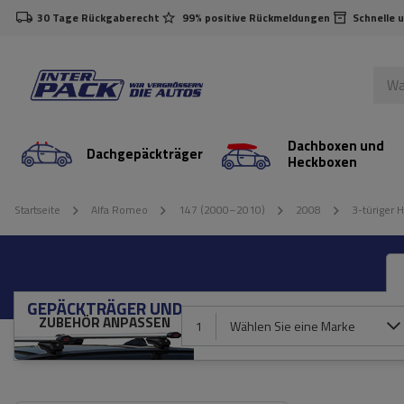
30 Tage Rückgaberecht
99% positive Rückmeldungen
Schnelle 
Dachboxen und
Dachgepäckträger
Heckboxen
Startseite
Alfa Romeo
147 (2000–2010)
2008
3-türiger 
GEPÄCKTRÄGER UND
ZUBEHÖR ANPASSEN
1
Wählen Sie eine Marke