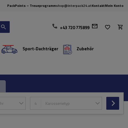
PackPoints – Treueprogramm
shop@interpack24.at
Kontakt
Mein Konto
+43 720 775899
Sport-Dachträger
Zubehör
hr
4
Karosserietyp