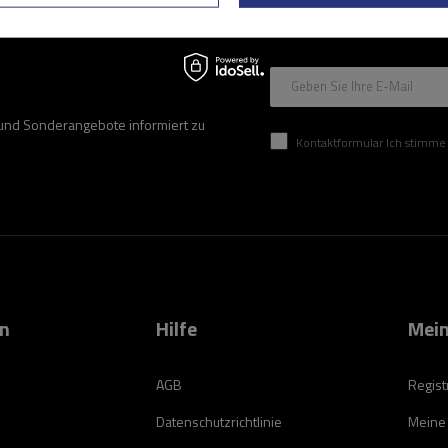
Geben Sie Ihre E-Mail
 und Sonderangebote informiert zu
Kontaktformular Ich stimme der Verarbeitung mei
on
Hilfe
Mein
AGB
Regist
Datenschutzrichtlinie
Meine