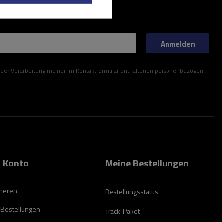
Anmelden
ner im Kontaktformular enthaltenen personenbezogenen Daten gemäß der Verordnung (EU) des Europäischen Parlaments und des Rates zu.
 Konto
Meine Bestellungen
rieren
Bestellungsstatus
 Bestellungen
Track-Paket