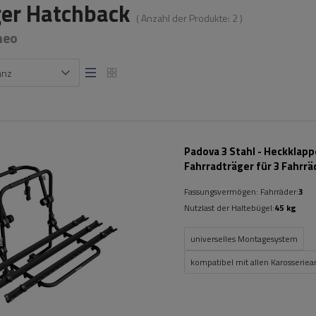
ger Hatchback
( Anzahl der Produkte:
2
)
meo
anz
Padova 3 Stahl - Heckklap
Fahrradträger für 3 Fahrrä
(schwarz)
Fassungsvermögen: Fahrräder:
3
Nutzlast der Haltebügel:
45 kg
universelles Montagesystem
kompatibel mit allen Karosseriea