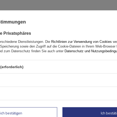
ustimmungen
Peruzzo Firenze 2 E-Bike –
Heckklappen-Fahrradträg
e Privatsphäres
erschiedene Dienstleistungen. Die
Richtlinien zur Verwendung von Cookies
wer
Fassungsvermögen: Fahrräder:
2
Speicherung sowie den Zugriff auf die Cookie-Dateien in Ihrem Web-Browser 
Maximales Fahrradgewicht:
22,5 kg
d zum Datenschutz finden Sie auch unter
Datenschutz und Nutzungsbeding
Nutzlast der Haltebügel:
45 kg
kompatibel mit Elektrofahrräder
(erforderlich)
Aluminiumkonstruktion
lich bestätigen
Ich bestäti