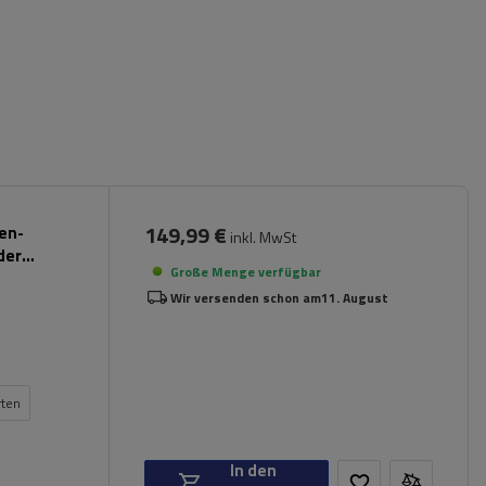
149,99 €
pen-
inkl. MwSt
der
Große Menge verfügbar
Wir versenden schon am
11. August
rten
In den