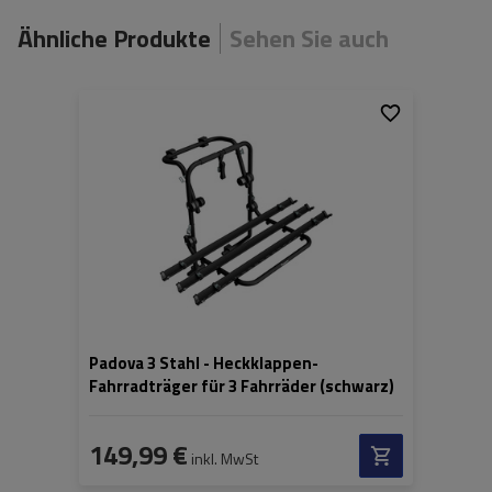
Ähnliche Produkte
Sehen Sie auch
Fassungsvermögen:
3
Fahrräder:
Nutzlast der Haltebügel:
45 kg
Padova 3 Stahl - Heckklappen-
Fahrradträger für 3 Fahrräder (schwarz)
149,99 €
inkl. MwSt