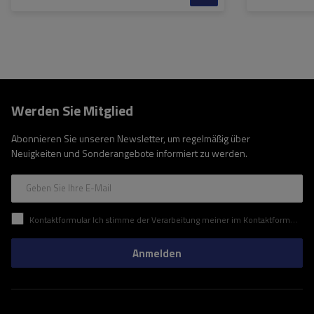
Werden Sie Mitglied
Abonnieren Sie unseren Newsletter, um regelmäßig über
Neuigkeiten und Sonderangebote informiert zu werden.
Geben Sie Ihre E-Mail
Kontaktformular Ich stimme der Verarbeitung meiner im Kontaktformular enthaltenen personenbezogenen Daten gemäß der Verordnung (EU) des Europäischen Parlaments und des Rates zu.
Anmelden