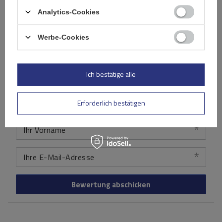
Inhalt Ihrer Bewertung
Analytics-Cookies
Werbe-Cookies
Ihr Produktfoto hinzufügen:
Ich bestätige alle
Erforderlich bestätigen
Ihr Vorname
Ihre E-Mail-Adresse
Bewertung abschicken