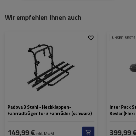
Wir empfehlen Ihnen auch
UNSER BESTS
Fassungsvermögen:
3
Fassungsvermög
Fahrräder:
Länge:
Nutzlast der Haltebügel:
45 kg
max. Zuladung:
Öffnung:
Farbe:
Padova 3 Stahl - Heckklappen-
Inter Pack S
Fahrradträger für 3 Fahrräder (schwarz)
Kevlar (Flexi
149,99 €
399,99 
inkl. MwSt