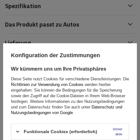
Spezifikation
Das Produkt passt zu Autos
Lieferung
Konfiguration der Zustimmungen
Stelle eine Frage
Wir kümmern uns um Ihre Privatsphäres
(0)
Bewertungen
Diese Seite nutzt Cookies für verschiedene Dienstleistungen. Die
Richtlinien zur Verwendung von Cookies
werden hierbei
eingehalten. Sie können die Bedingungen für die Speicherung
sowie den Zugriff auf die Cookie-Dateien in Ihrem Web-Browser
Ihre Bewertung schreiben
festlegen. Weitere Informationen zu den Nutzungsbedingungen
und zum Datenschutz finden Sie auch unter
Datenschutz und
Nutzungsbedingungen von Google
.
Ihre Note:
5/5
Immer
Funktionale Cookies (erforderlich)
aktiv