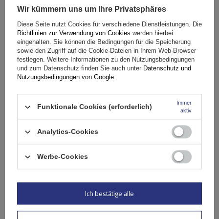
Wir kümmern uns um Ihre Privatsphäres
Fassungsvermögen: Fahrräder:
2
Diese Seite nutzt Cookies für verschiedene Dienstleistungen. Die
Maximales Fahrradgewicht:
22,5 kg
Richtlinien zur Verwendung von Cookies
werden hierbei
Nutzlast der Haltebügel:
45 kg
eingehalten. Sie können die Bedingungen für die Speicherung
sowie den Zugriff auf die Cookie-Dateien in Ihrem Web-Browser
kompatibel mit Elektrofahrrädern
Aluminiumkonstruktion
festlegen. Weitere Informationen zu den Nutzungsbedingungen
und zum Datenschutz finden Sie auch unter
Datenschutz und
Nutzungsbedingungen von Google
.
Immer
Funktionale Cookies (erforderlich)
aktiv
Analytics-Cookies
Werbe-Cookies
Peruzzo Firenze 2 E-Bike – Heckklappen-Fahrradträger
Ich bestätige alle
179,99 €
inkl. MwSt