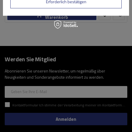
Große Menge verfügbar
Wir versenden schon am
11. August
Erforderlich bestätigen
In den
Warenkorb
Werden Sie Mitglied
Abonnieren Sie unseren Newsletter, um regelmäßig über
Neuigkeiten und Sonderangebote informiert zu werden.
Geben Sie Ihre E-Mail
Kontaktformular Ich stimme der Verarbeitung meiner im Kontaktformular enthaltenen personenbezogenen Daten gemäß der Verordnung (EU) des Europäischen Parlaments und des Rates zu.
Anmelden