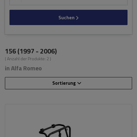
Suchen
156 (1997 - 2006)
( Anzahl der Produkte:
2
)
in Alfa Romeo
Sortierung
Fassungsvermögen: Fahrräder:
3
Nutzlast der Haltebügel:
45 kg
universelles Montagesystem
kompatibel mit allen Karosseriearten