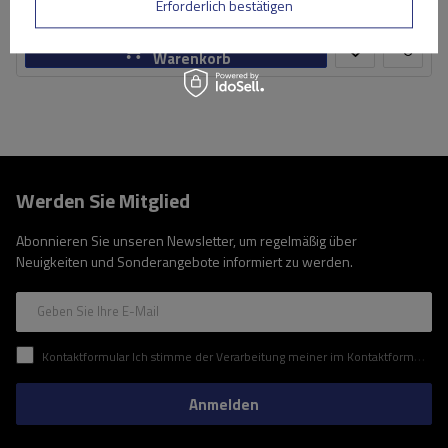
Große Menge verfügbar
Wir versenden schon am
10. August
Erforderlich bestätigen
In den
Warenkorb
Werden Sie Mitglied
Abonnieren Sie unseren Newsletter, um regelmäßig über
Neuigkeiten und Sonderangebote informiert zu werden.
Geben Sie Ihre E-Mail
Kontaktformular Ich stimme der Verarbeitung meiner im Kontaktformular enthaltenen personenbezogenen Daten gemäß der Verordnung (EU) des Europäischen Parlaments und des Rates zu.
Anmelden