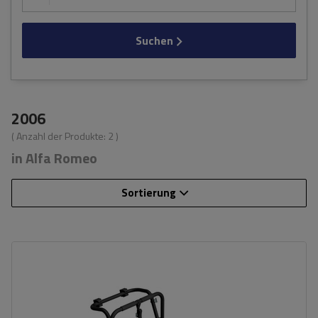
Suchen
2006
( Anzahl der Produkte:
2
)
in Alfa Romeo
Sortierung
Fassungsvermögen: Fahrräder:
3
Nutzlast der Haltebügel:
45 kg
universelles Montagesystem
kompatibel mit allen Karosseriearten