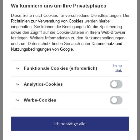
Wir kümmern uns um Ihre Privatsphäres
Fassungsvermögen: Fahrräder:
2
Diese Seite nutzt Cookies für verschiedene Dienstleistungen. Die
Maximales Fahrradgewicht:
22,5 kg
Richtlinien zur Verwendung von Cookies
werden hierbei
Nutzlast der Haltebügel:
45 kg
eingehalten. Sie können die Bedingungen für die Speicherung
sowie den Zugriff auf die Cookie-Dateien in Ihrem Web-Browser
kompatibel mit Elektrofahrrädern
Aluminiumkonstruktion
festlegen. Weitere Informationen zu den Nutzungsbedingungen
und zum Datenschutz finden Sie auch unter
Datenschutz und
Nutzungsbedingungen von Google
.
Immer
Funktionale Cookies (erforderlich)
aktiv
Analytics-Cookies
Werbe-Cookies
Peruzzo Firenze 2 E-Bike – Heckklappen-Fahrradträger
Ich bestätige alle
179,99 €
inkl. MwSt