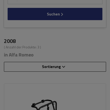
Suchen
2008
( Anzahl der Produkte:
3
)
in Alfa Romeo
Sortierung
Fassungsvermögen: Fahrräder:
3
Nutzlast der Haltebügel:
45 kg
universelles Montagesystem
kompatibel mit allen Karosseriearten