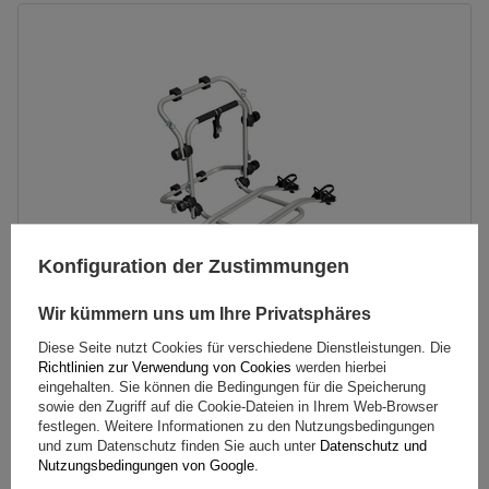
Fassungsvermögen: Fahrräder:
2
Maximales Fahrradgewicht:
22,5 kg
Nutzlast der Haltebügel:
45 kg
kompatibel mit Elektrofahrrädern
Aluminiumkonstruktion
Konfiguration der Zustimmungen
Wir kümmern uns um Ihre Privatsphäres
Diese Seite nutzt Cookies für verschiedene Dienstleistungen. Die
Richtlinien zur Verwendung von Cookies
werden hierbei
Peruzzo Firenze 2 E-Bike – Heckklappen-Fahrradträger
eingehalten. Sie können die Bedingungen für die Speicherung
sowie den Zugriff auf die Cookie-Dateien in Ihrem Web-Browser
festlegen. Weitere Informationen zu den Nutzungsbedingungen
179,99 €
und zum Datenschutz finden Sie auch unter
Datenschutz und
inkl. MwSt
Nutzungsbedingungen von Google
.