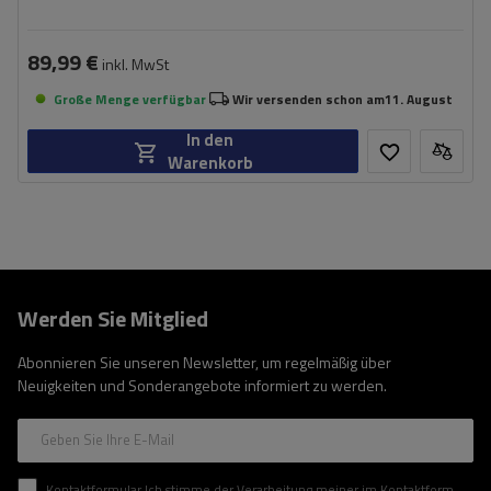
89,99 €
inkl. MwSt
Große Menge verfügbar
Wir versenden schon am
11. August
In den
Warenkorb
Werden Sie Mitglied
Abonnieren Sie unseren Newsletter, um regelmäßig über
Neuigkeiten und Sonderangebote informiert zu werden.
Geben Sie Ihre E-Mail
Kontaktformular Ich stimme der Verarbeitung meiner im Kontaktformular enthaltenen personenbezogenen Daten gemäß der Verordnung (EU) des Europäischen Parlaments und des Rates zu.