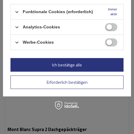
Große Menge verfügbar
Wir versenden schon am
11. August
Immer
In den
Funktionale Cookies (erforderlich)
aktiv
Warenkorb
Analytics-Cookies
Werbe-Cookies
Ich bestätige alle
Erforderlich bestätigen
Mont Blanc Supra 2 Dachgepäckträger