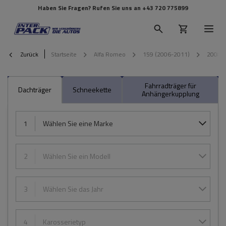
Haben Sie Fragen? Rufen Sie uns an
+43 720 775899
Zurück
Startseite
Alfa Romeo
159 (2006-2011)
2008
Fahrradträger für
Dachträger
Schneekette
Anhängerkupplung
1
Wählen Sie eine Marke
2
Wählen Sie ein Modell
3
Wählen Sie das Jahr
4
Karosserietyp